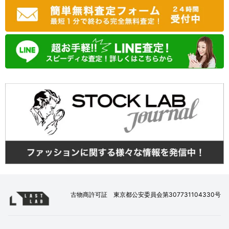
古物商許可証 東京都公安委員会第307731104330号