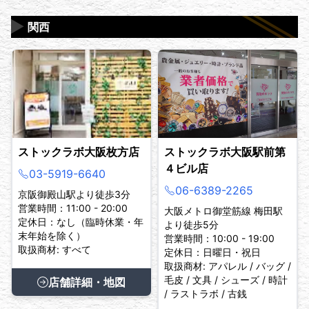
▶
関西
ストックラボ大阪枚方店
ストックラボ大阪駅前第
４ビル店
03-5919-6640
06-6389-2265
京阪御殿山駅より徒歩3分
営業時間：11:00 - 20:00
大阪メトロ御堂筋線 梅田駅
定休日：なし（臨時休業・年
より徒歩5分
末年始を除く）
営業時間：10:00 - 19:00
取扱商材: すべて
定休日：日曜日・祝日
取扱商材: アパレル / バッグ /
毛皮 / 文具 / シューズ / 時計
店舗詳細・地図
/ ラストラボ / 古銭