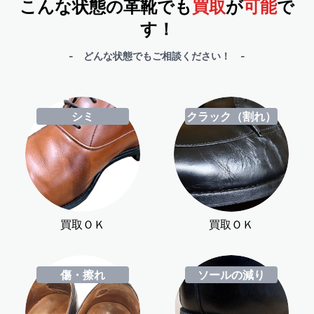
こんな状態の革靴でも
買取
が
可能
で
す！
- どんな状態でもご相談ください！ -
シミ
クラック（割れ）
買取ＯＫ
買取ＯＫ
傷・擦れ
ソールの減り