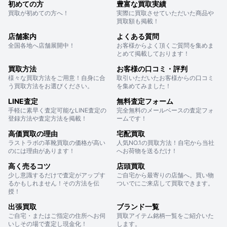
初めての方
豊富な買取実績
買取が初めての方へ！
実際に買取させていただいた商品や
買取額も掲載！
店舗案内
よくある質問
全国各地へ店舗展開中！
お客様からよく頂くご質問を集めま
とめて掲載しております！
買取方法
お客様の口コミ・評判
様々な買取方法をご用意！自身に合
取引いただいたお客様からの口コミ
う買取方法をお選びください。
を集めてみました！
LINE査定
無料査定フォーム
手軽に素早く査定可能なLINE査定の
完全無料のメールベースの査定フォ
登録方法や査定方法を掲載！
ームです！
高価買取の理由
宅配買取
ラストラボの革靴買取の価格が高い
人気NO.1の買取方法！自宅から当社
のには理由があります！
へお荷物を送るだけ！
高く売るコツ
店頭買取
少し意識するだけで査定がアップす
ご自宅から最寄りの店舗へ。買い物
るかもしれません！その方法を伝
ついでにご来店して買取できます。
授！
出張買取
ブランド一覧
ご自宅・またはご指定の住所へお伺
買取アイテム銘柄一覧をご紹介いた
いしその場で査定し現金化！
します。