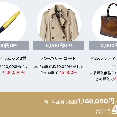
000円UP!
5,000円UP!
3,000
 ラムシス2世
バーバリー コート
ベルルッティ
ル
120,000円がお
単品買取価格40,000円がおま
130,000円
45,000円
取で
とめ買取で
単品買取価格30
3
とめ買取で
1,160,000円
例）単品買取総額
合計で