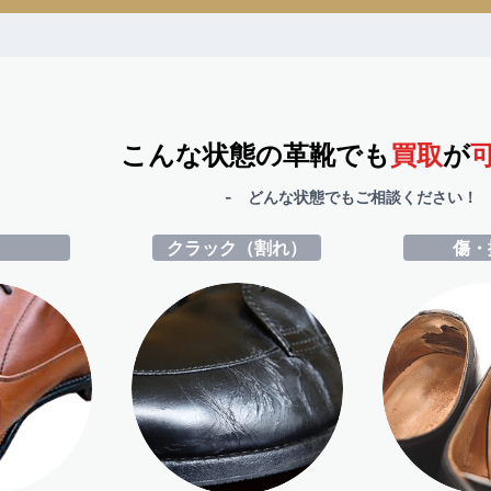
こんな状態の革靴でも
買取
が
- どんな状態でもご相談ください！ 
ミ
クラック（割れ）
傷・