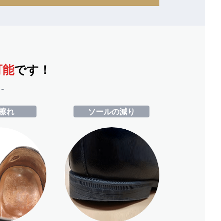
可能
です！
-
擦れ
ソールの減り