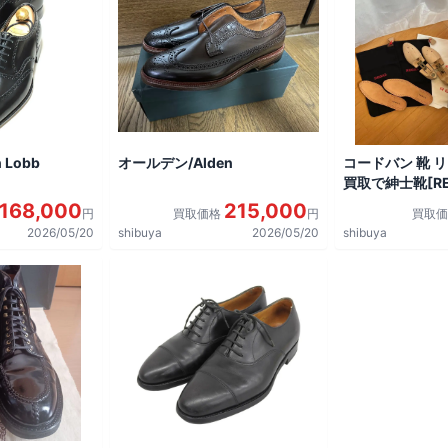
 Lobb
オールデン/Alden
コードバン 靴 
買取で紳士靴[REG
shoes]を買取
168,000
215,000
円
買取価格
円
買取
2026/05/20
shibuya
2026/05/20
shibuya