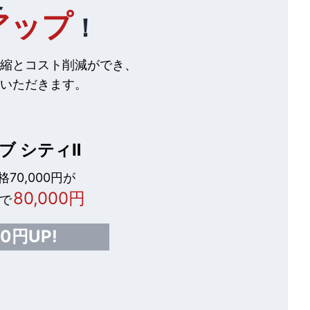
アップ
！
縮とコスト削減ができ、
いただきます。
ブ シティⅡ
70,000円が
80,000円
で
00円UP!