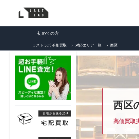
初めての方
ラストラボ 革靴買取
＞
対応エリア一覧
＞
西区
西区
高価買取