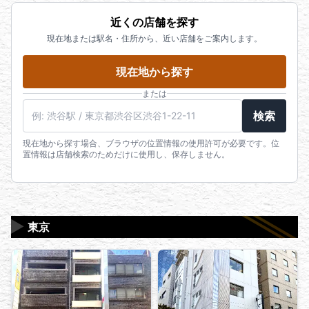
鑑定士がお客様のご自宅にお伺いし査定いたしま
在留カード
まで多少のお時間を頂戴する場合がございます。高
10:00~20:00）
近くの店舗を探す
す。量が多く店舗まで遠い方などにお勧めのサービ
特別永住者証明書
価なお品物をお持ち込みの場合は、事前にお声がけ
LINEでのご相談はこちら
現在地または駅名・住所から、近い店舗をご案内します。
スです。
個人番号カード
いただけますと幸いです。
※200万円を超えるお取引の際は健康保険証に加え、
店頭買取はこちら
現在地から探す
発行日から3ヶ月以内の公共料金領収書（請求書）又
宅配買取はこちら
は住民票が必要となります。
または
出張買取はこちら
※身分証の住所に相違がある場合は以下の物が必要に
鑑定士に電話で直接相談したい方はこちら（受付
検索
なります。本人確認の身分証の住所が異なる場合
時間 10:00~20:00）
は、本人様名義の現在お住まいである住所を確認で
現在地から探す場合、ブラウザの位置情報の使用許可が必要です。位
メールで査定を依頼したい方はこちら
置情報は店舗検索のためだけに使用し、保存しません。
きる物が必要になります。発行日から3ヶ月以内の公
LINEで査定を依頼したい方はこちら
共料金領収書もしくは請求書（電気、水道、ガス、
固定電話、未払いでも可能）又は住民票が必要とな
りますので、住所変更されていない上記記載の身分
▶
証明書と一緒にお持ちください。
東京
※有効期限の切れた身分証明書はお取扱いできないの
でご注意ください。
また、鑑定証、保証書（ギャランティーカード）、
箱、保存袋、タグなど、商品を証明できるものをお