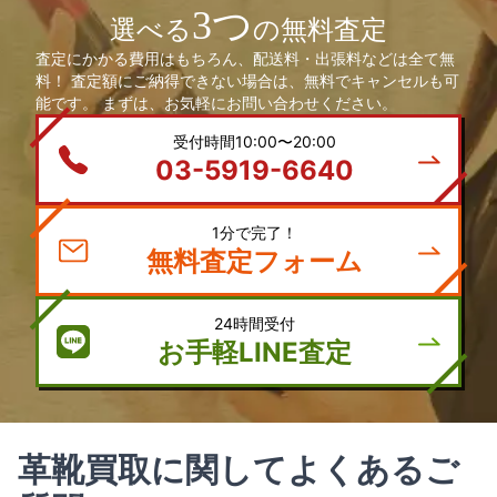
3つ
選べる
の無料査定
査定にかかる費用はもちろん、配送料・出張料などは全て無
料！ 査定額にご納得できない場合は、無料でキャンセルも可
能です。 まずは、お気軽にお問い合わせください。
受付時間10:00〜20:00
03-5919-6640
1分で完了！
無料査定フォーム
24時間受付
お手軽LINE査定
革靴買取に関してよくあるご