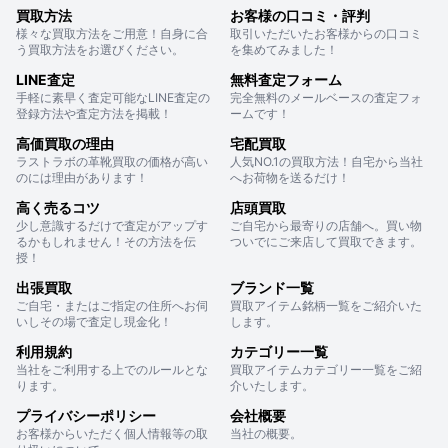
買取方法
お客様の口コミ・評判
様々な買取方法をご用意！自身に合
取引いただいたお客様からの口コミ
う買取方法をお選びください。
を集めてみました！
LINE査定
無料査定フォーム
手軽に素早く査定可能なLINE査定の
完全無料のメールベースの査定フォ
登録方法や査定方法を掲載！
ームです！
高価買取の理由
宅配買取
ラストラボの革靴買取の価格が高い
人気NO.1の買取方法！自宅から当社
のには理由があります！
へお荷物を送るだけ！
高く売るコツ
店頭買取
少し意識するだけで査定がアップす
ご自宅から最寄りの店舗へ。買い物
るかもしれません！その方法を伝
ついでにご来店して買取できます。
授！
出張買取
ブランド一覧
ご自宅・またはご指定の住所へお伺
買取アイテム銘柄一覧をご紹介いた
いしその場で査定し現金化！
します。
利用規約
カテゴリー一覧
当社をご利用する上でのルールとな
買取アイテムカテゴリー一覧をご紹
ります。
介いたします。
プライバシーポリシー
会社概要
お客様からいただく個人情報等の取
当社の概要。