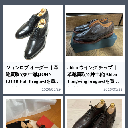
ジョンロブ オーダー ｜革
alden ウイング チップ ｜
靴買取で紳士靴[JOHN
革靴買取で紳士靴[Alden
LOBB Full Brogues]を買取
Longwing brogues]を買取
しました。
しました。
2026/05/29
2026/05/29