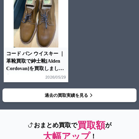
コード バン ウイスキー ｜
革靴買取で紳士靴[Alden
Cordovan]を買取しまし
た。
2026/05/29
過去の買取実績を見る
買取額
おまとめ買取で
が
大幅アップ
！