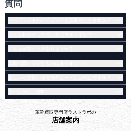
質問
ノーブランドのアイテムでも買取りできますか？
どんな状態のものでも査定できますか？
はい。ノーブランドのアイテムでも買取可能です。
電話で直接相談したい方はこちら（受付時間
どんな買取方法がありますか？
古く、壊れているお品物でも買取できる可能性がご
10:00~20:00）
ざいます。まずは当店にお問い合わせくださいま
メールで査定を依頼したい方はこちら
買取の際に必要なものはありますか？
せ。
店頭・宅配・出張買取の３通りがございます。
LINEで査定を依頼したい方はこちら
【店頭買取】
鑑定士に電話で直接相談したい方はこちら（受付
査定から支払いまでのスピードはどの位ですか？
店舗にお持ち込み頂いたお品物をその場で査定いた
ご本人様が確認でき、かつ現住所記載の身分証明書
時間 10:00~20:00）
します。金額にご納得いただけたらその場で現金に
で、下記の1～8のうち、いずれか一つをお持ちくだ
メールで査定を依頼したい方はこちら
それ以外のご質問
てお支払いいたします。
さい。
店頭・出張買取であればその場で現金にてお支払い
LINEで査定を依頼したい方はこちら
【宅配買取】
運転免許証
いたします。宅配買取であれば買取成立後、即日ま
お品物をダンボールに詰めて送るだけの人気サービ
運転経歴証明書
たは翌日営業日には送金いたします。
恐れ入りますが、下記よりお問い合わせ下さいま
革靴買取専門店ラストラボの
スです。忙しくてお店に行く時間のない方や遠方の
パスポート
※1. 金融機関の営業日によって送金日が前後する可能
せ。
店舗案内
方にもお勧めです。
住民基本台帳カード
性がございます。
よくある質問一覧はこちら
【出張買取】
健康保険証※
※2. 100万円を超えるお支払いに際しては、お支払い
電話でのご相談はこちら（受付時間