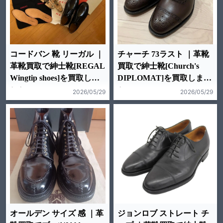
コードバン 靴 リーガル ｜
チャーチ 73ラスト ｜革靴
革靴買取で紳士靴[REGAL
買取で紳士靴[Church's
Wingtip shoes]を買取しま
DIPLOMAT]を買取しまし
した。
た。
2026/05/29
2026/05/29
オールデン サイズ 感 ｜革
ジョンロブ ストレート チ