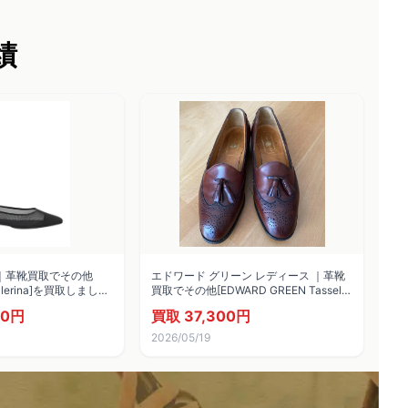
績
 ｜革靴買取でその他
エドワード グリーン レディース ｜革靴
allerina]を買取しまし
買取でその他[EDWARD GREEN Tassel
loafers]を買取しました。
00円
買取 37,300円
2026/05/19