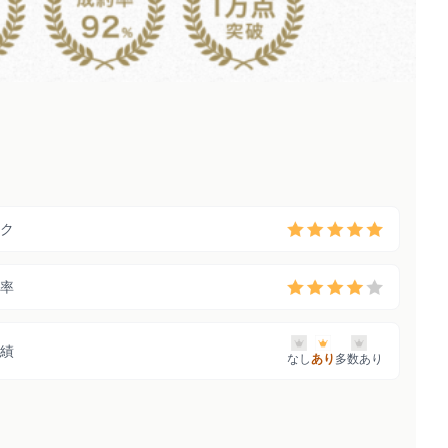
ク
率
績
なし
あり
多数あり