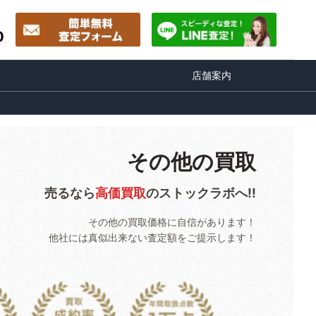
0
店舗案内
その他の買取
売るなら
高価買取
のストックラボへ!!
その他の買取価格に自信があります！
他社には真似出来ない査定額をご提示します！