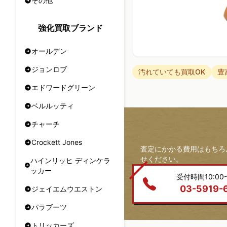
その他
強化買取ブランド
オールデン
ジョンロブ
汚れていても買取OK
豊
エドワードグリーン
ベルルッティ
チャーチ
Crockett Jones
査定にかかる費用はもちろ
せください。
ハインリッヒ ディンケラ
ッカー
受付時間10:00〜
03-5919-
ジェイエムウエストン
パラブーツ
トリッカーズ