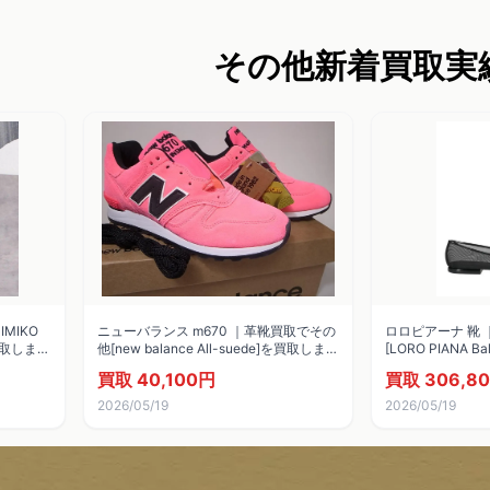
その他新着買取実
MIKO
ニューバランス m670 ｜革靴買取でその
ロロピアーナ 靴
]を買取しまし
他[new balance All-suede]を買取しま
[LORO PIANA B
した。
た。
買取 40,100円
買取 306,8
2026/05/19
2026/05/19