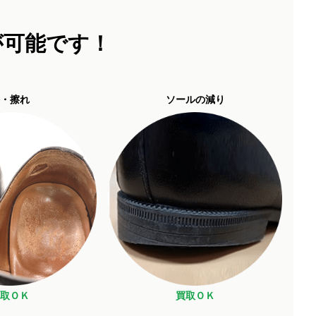
が可能です！
・擦れ
ソールの減り
取ＯＫ
買取ＯＫ