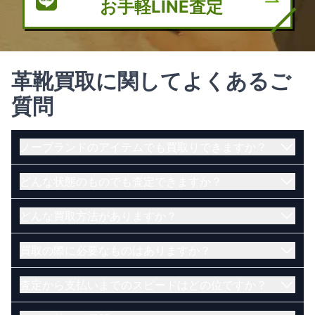
お手軽LINE査定
革靴買取に関してよくあるご
質問
ノーブランドのアイテムでも買取りできますか？
どんな状態のものでも査定できますか？
はい。ノーブランドのアイテムでも買取可能です。
電話で直接相談したい方はこちら（受付時間
どんな買取方法がありますか？
古く、壊れているお品物でも買取できる可能性がご
10:00~20:00）
ざいます。まずは当店にお問い合わせくださいま
メールで査定を依頼したい方はこちら
買取の際に必要なものはありますか？
せ。
店頭・宅配・出張買取の３通りがございます。
LINEで査定を依頼したい方はこちら
【店頭買取】
鑑定士に電話で直接相談したい方はこちら（受付
査定から支払いまでのスピードはどの位ですか？
店舗にお持ち込み頂いたお品物をその場で査定いた
ご本人様が確認でき、かつ現住所記載の身分証明書
時間 10:00~20:00）
します。金額にご納得いただけたらその場で現金に
で、下記の1～8のうち、いずれか一つをお持ちくだ
メールで査定を依頼したい方はこちら