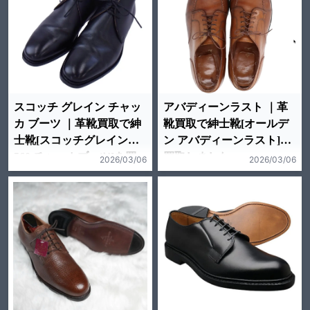
スコッチ グレイン チャッ
アバディーンラスト ｜革
カ ブーツ ｜革靴買取で紳
靴買取で紳士靴[オールデ
士靴[スコッチグレイン
ン アバディーンラスト]を
560 チャッカブーツ]を買
買取しました。
2026/03/06
2026/03/06
取しました。