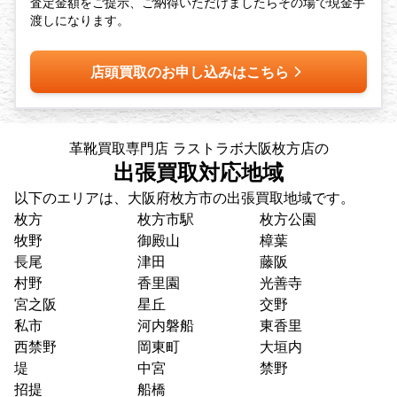
査定金額をご提示、ご納得いただけましたらその場で現金手
渡しになります。
店頭買取のお申し込みはこちら
革靴買取専門店 ラストラボ大阪枚方店の
出張買取対応地域
以下のエリアは、大阪府枚方市の出張買取地域です。
枚方
枚方市駅
枚方公園
牧野
御殿山
樟葉
長尾
津田
藤阪
村野
香里園
光善寺
宮之阪
星丘
交野
私市
河内磐船
東香里
西禁野
岡東町
大垣内
堤
中宮
禁野
招提
船橋