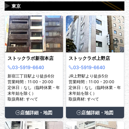
▶
証明書と一緒にお持ちください。
東京
※有効期限の切れた身分証明書はお取扱いできないの
でご注意ください。
また、鑑定証、保証書（ギャランティーカード）、
箱、保存袋、タグなど、商品を証明できるものをお
持ちの場合はご一緒にお持ちください。
ストックラボ新宿本店
ストックラボ上野店
03-5919-6640
03-5919-6640
新宿三丁目駅より徒歩6分
JR上野駅より徒歩5分
営業時間：11:00 - 20:00
営業時間：11:00 - 20:00
定休日：なし（臨時休業・年
定休日：なし（臨時休業・年
末年始を除く）
末年始を除く）
取扱商材: すべて
取扱商材: すべて
店舗詳細・地図
店舗詳細・地図