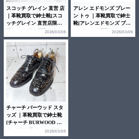
スコッチ グレイン 直営 店
アレン エドモンズ プレー
｜革靴買取で紳士靴[スコ
ン トゥ ｜革靴買取で紳士
ッチグレイン 直営店限定
靴[アレンエドモンズ プレ
匠シリーズ]を買取しまし
ーントゥ]を買取しまし
2026/03/06
2026/03/06
た。
た。
チャーチ バーウッド スタ
ッズ ｜革靴買取で紳士靴
[チャーチ BURWOOD ス
タッズ 37 黒 ウィングチッ
2026/03/06
プ バーウッド ]を買取しま