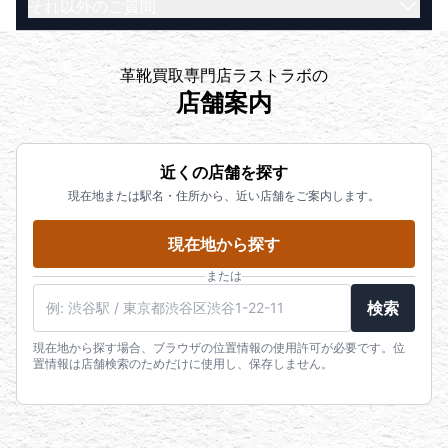
それ以外のご質問
てお支払いいたします。
さい。
店頭・出張買取であればその場で現金にてお支払い
LINEで査定を依頼したい方はこちら
【宅配買取】
運転免許証
いたします。宅配買取であれば買取成立後、即日ま
お品物をダンボールに詰めて送るだけの人気サービ
運転経歴証明書
たは翌日営業日には送金いたします。
恐れ入りますが、下記よりお問い合わせ下さいま
革靴買取専門店ラストラボの
スです。忙しくてお店に行く時間のない方や遠方の
パスポート
※1. 金融機関の営業日によって送金日が前後する可能
せ。
店舗案内
方にもお勧めです。
住民基本台帳カード
性がございます。
よくある質問一覧はこちら
【出張買取】
健康保険証※
※2. 100万円を超えるお支払いに際しては、お支払い
電話でのご相談はこちら（受付時間
鑑定士がお客様のご自宅にお伺いし査定いたしま
在留カード
まで多少のお時間を頂戴する場合がございます。高
10:00~20:00）
近くの店舗を探す
す。量が多く店舗まで遠い方などにお勧めのサービ
特別永住者証明書
価なお品物をお持ち込みの場合は、事前にお声がけ
LINEでのご相談はこちら
現在地または駅名・住所から、近い店舗をご案内します。
スです。
個人番号カード
いただけますと幸いです。
※200万円を超えるお取引の際は健康保険証に加え、
店頭買取はこちら
現在地から探す
発行日から3ヶ月以内の公共料金領収書（請求書）又
宅配買取はこちら
は住民票が必要となります。
または
出張買取はこちら
※身分証の住所に相違がある場合は以下の物が必要に
鑑定士に電話で直接相談したい方はこちら（受付
検索
なります。本人確認の身分証の住所が異なる場合
時間 10:00~20:00）
は、本人様名義の現在お住まいである住所を確認で
現在地から探す場合、ブラウザの位置情報の使用許可が必要です。位
メールで査定を依頼したい方はこちら
置情報は店舗検索のためだけに使用し、保存しません。
きる物が必要になります。発行日から3ヶ月以内の公
LINEで査定を依頼したい方はこちら
共料金領収書もしくは請求書（電気、水道、ガス、
固定電話、未払いでも可能）又は住民票が必要とな
りますので、住所変更されていない上記記載の身分