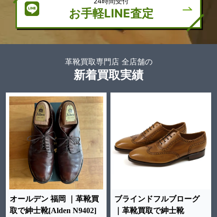
24時間受付
お手軽LINE査定
革靴買取専門店 全店舗の
新着買取実績
オールデン 福岡 ｜革靴買
ブラインドフルブローグ
取で紳士靴[Alden N9402]
｜革靴買取で紳士靴