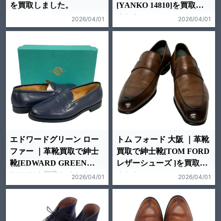
を買取しました。
[YANKO 14810]を買取し
ました。
2026/04/01
2026/04/01
エドワードグリーン ロー
トム フォード 大阪 ｜革靴
ファー ｜革靴買取で紳士
買取で紳士靴[TOM FORD
靴[EDWARD GREEN
レザーシューズ ]を買取し
DUKE]を買取しました。
ました。
2026/04/01
2026/04/01