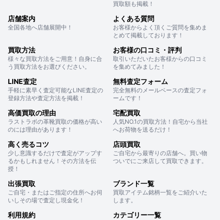
買取額も掲載！
店舗案内
よくある質問
全国各地へ店舗展開中！
お客様からよく頂くご質問を集めま
とめて掲載しております！
買取方法
お客様の口コミ・評判
様々な買取方法をご用意！自身に合
取引いただいたお客様からの口コミ
う買取方法をお選びください。
を集めてみました！
LINE査定
無料査定フォーム
手軽に素早く査定可能なLINE査定の
完全無料のメールベースの査定フォ
登録方法や査定方法を掲載！
ームです！
高価買取の理由
宅配買取
ラストラボの革靴買取の価格が高い
人気NO.1の買取方法！自宅から当社
のには理由があります！
へお荷物を送るだけ！
高く売るコツ
店頭買取
少し意識するだけで査定がアップす
ご自宅から最寄りの店舗へ。買い物
るかもしれません！その方法を伝
ついでにご来店して買取できます。
授！
出張買取
ブランド一覧
ご自宅・またはご指定の住所へお伺
買取アイテム銘柄一覧をご紹介いた
いしその場で査定し現金化！
します。
利用規約
カテゴリー一覧