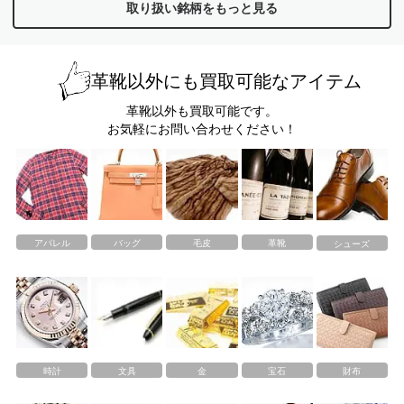
取り扱い銘柄をもっと見る
革靴以外にも買取可能なアイテム
革靴以外も買取可能です。
お気軽にお問い合わせください！
アパレル
バッグ
毛皮
革靴
シューズ
時計
文具
金
宝石
財布