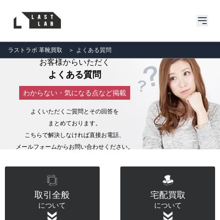
ラストラボ 革靴買取
＞
よくある質問
お客様からいただく
よくある質問
わからない・気になる点など掲載
よくいただくご質問とその回答を
まとめております。
こちらで解決しなければ直接お電話、
メールフォームからお問い合わせください。
取引全般
宅配買取
について
について