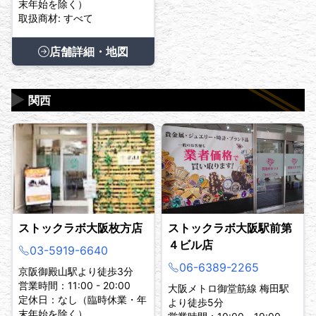
末年始を除く）
取扱商材: すべて
店舗詳細・地図
▶
関西
ストックラボ大阪枚方店
ストックラボ大阪駅前第
４ビル店
03-5919-6640
06-6389-2265
京阪御殿山駅より徒歩3分
営業時間：11:00 - 20:00
大阪メトロ御堂筋線 梅田駅
定休日：なし（臨時休業・年
より徒歩5分
末年始を除く）