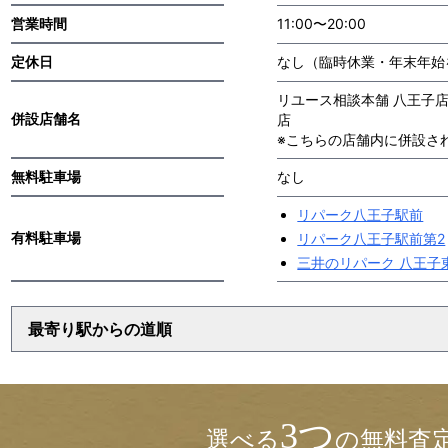
営業時間
11:00〜20:00
定休日
なし（臨時休業・年末年始
リユース相談本舗 八王子店 
併設店舗名
店
※こちらの店舗内に併設さ
無料駐車場
なし
リパーク八王子駅前
有料駐車場
リパーク八王子駅前第2
三井のリパーク 八王子
最寄り駅からの道順
3つ
選べる
の無料査