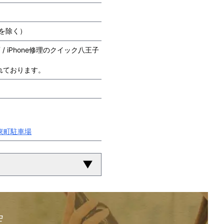
を除く）
/ iPhone修理のクイック八王子
れております。
東町駐車場
▼
定