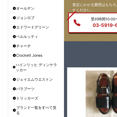
査定にかかる費用はもちろ
オールデン
せください。
ジョンロブ
受付時間10:00〜
03-5919-
エドワードグリーン
ベルルッティ
チャーチ
Crockett Jones
ハインリッヒ ディンケラ
ッカー
ジェイエムウエストン
パラブーツ
トリッカーズ
ブランド一覧をすべて見
る