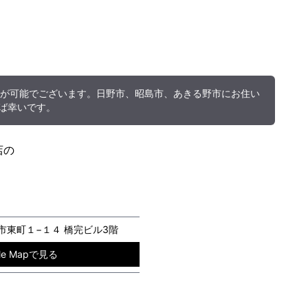
スが可能でございます。日野市、昭島市、あきる野市にお住い
ば幸いです。
店の
王子市東町１−１４ 橋完ビル3階
gle Mapで見る