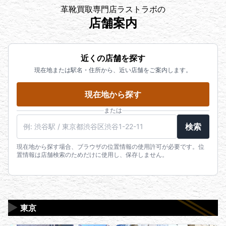
お品物をダンボールに詰めて送るだけの人気サービ
運転経歴証明書
たは翌日営業日には送金いたします。
恐れ入りますが、下記よりお問い合わせ下さいま
革靴買取専門店ラストラボの
スです。忙しくてお店に行く時間のない方や遠方の
パスポート
※1. 金融機関の営業日によって送金日が前後する可能
せ。
店舗案内
方にもお勧めです。
住民基本台帳カード
性がございます。
よくある質問一覧はこちら
【出張買取】
健康保険証※
※2. 100万円を超えるお支払いに際しては、お支払い
電話でのご相談はこちら（受付時間
鑑定士がお客様のご自宅にお伺いし査定いたしま
在留カード
まで多少のお時間を頂戴する場合がございます。高
10:00~20:00）
近くの店舗を探す
す。量が多く店舗まで遠い方などにお勧めのサービ
特別永住者証明書
価なお品物をお持ち込みの場合は、事前にお声がけ
LINEでのご相談はこちら
現在地または駅名・住所から、近い店舗をご案内します。
スです。
個人番号カード
いただけますと幸いです。
※200万円を超えるお取引の際は健康保険証に加え、
店頭買取はこちら
現在地から探す
発行日から3ヶ月以内の公共料金領収書（請求書）又
宅配買取はこちら
は住民票が必要となります。
または
出張買取はこちら
※身分証の住所に相違がある場合は以下の物が必要に
鑑定士に電話で直接相談したい方はこちら（受付
検索
なります。本人確認の身分証の住所が異なる場合
時間 10:00~20:00）
は、本人様名義の現在お住まいである住所を確認で
現在地から探す場合、ブラウザの位置情報の使用許可が必要です。位
メールで査定を依頼したい方はこちら
置情報は店舗検索のためだけに使用し、保存しません。
きる物が必要になります。発行日から3ヶ月以内の公
LINEで査定を依頼したい方はこちら
共料金領収書もしくは請求書（電気、水道、ガス、
固定電話、未払いでも可能）又は住民票が必要とな
りますので、住所変更されていない上記記載の身分
▶
証明書と一緒にお持ちください。
東京
※有効期限の切れた身分証明書はお取扱いできないの