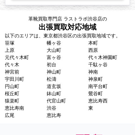
革靴買取専門店 ラストラボ渋谷店の
出張買取対応地域
以下のエリアは、東京都渋谷区の出張買取地域です。
笹塚
幡ヶ谷
本町
上原
大山町
西原
元代々木町
富ヶ谷
代々木神園町
代々木
初台
千駄ヶ谷
神宮前
神山町
神南
宇田川町
松濤
神泉町
円山町
道玄坂
南平台町
桜丘町
鉢山町
鶯谷町
猿楽町
代官山町
恵比寿西
恵比寿南
渋谷
東
広尾
恵比寿