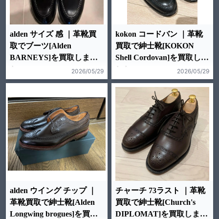
alden サイズ 感 ｜革靴買
kokon コードバン ｜革靴
取でブーツ[Alden
買取で紳士靴[KOKON
BARNEYS]を買取しまし
Shell Cordovan]を買取しま
た。
した。
2026/05/29
2026/05/29
alden ウイング チップ ｜
チャーチ 73ラスト ｜革靴
革靴買取で紳士靴[Alden
買取で紳士靴[Church's
Longwing brogues]を買取
DIPLOMAT]を買取しまし