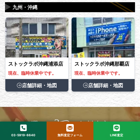
▶
九州・沖縄
ストックラボ沖縄浦添店
ストックラボ沖縄那覇店
現在、臨時休業中です。
現在、臨時休業中です。
店舗詳細・地図
店舗詳細・地図
3つ
選べる
の無料査定
査定にかかる費用はもちろん、配送料・出張料などは全て無
03-5919-6640
無料査定フォーム
LINE査定
料！ 査定額にご納得できない場合は、無料でキャンセルも可