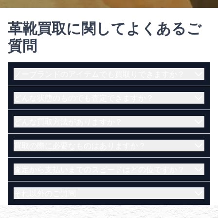
革靴買取に関してよくあるご
質問
ノーブランドのアイテムでも買取りできますか？
どんな状態のものでも査定できますか？
はい。ノーブランドのアイテムでも買取可能です。
電話で直接相談したい方はこちら（受付時間
どんな買取方法がありますか？
古く、壊れているお品物でも買取できる可能性がご
10:00~20:00）
ざいます。まずは当店にお問い合わせくださいま
メールで査定を依頼したい方はこちら
買取の際に必要なものはありますか？
せ。
店頭・宅配・出張買取の３通りがございます。
LINEで査定を依頼したい方はこちら
【店頭買取】
鑑定士に電話で直接相談したい方はこちら（受付
査定から支払いまでのスピードはどの位ですか？
店舗にお持ち込み頂いたお品物をその場で査定いた
ご本人様が確認でき、かつ現住所記載の身分証明書
時間 10:00~20:00）
します。金額にご納得いただけたらその場で現金に
で、下記の1～8のうち、いずれか一つをお持ちくだ
メールで査定を依頼したい方はこちら
それ以外のご質問
てお支払いいたします。
さい。
店頭・出張買取であればその場で現金にてお支払い
LINEで査定を依頼したい方はこちら
【宅配買取】
運転免許証
いたします。宅配買取であれば買取成立後、即日ま