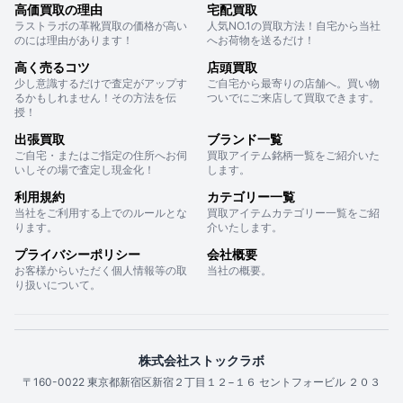
高価買取の理由
宅配買取
ラストラボの革靴買取の価格が高い
人気NO.1の買取方法！自宅から当社
のには理由があります！
へお荷物を送るだけ！
高く売るコツ
店頭買取
少し意識するだけで査定がアップす
ご自宅から最寄りの店舗へ。買い物
るかもしれません！その方法を伝
ついでにご来店して買取できます。
授！
出張買取
ブランド一覧
ご自宅・またはご指定の住所へお伺
買取アイテム銘柄一覧をご紹介いた
いしその場で査定し現金化！
します。
利用規約
カテゴリー一覧
当社をご利用する上でのルールとな
買取アイテムカテゴリー一覧をご紹
ります。
介いたします。
プライバシーポリシー
会社概要
お客様からいただく個人情報等の取
当社の概要。
り扱いについて。
株式会社ストックラボ
〒160-0022 東京都新宿区新宿２丁目１２−１６ セントフォービル ２０３