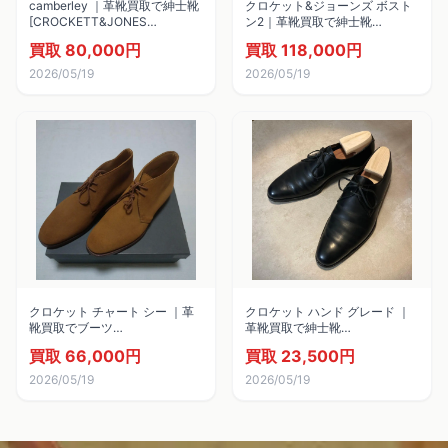
camberley ｜革靴買取で紳士靴
クロケット&ジョーンズ ボスト
[CROCKETT&JONES
ン2｜革靴買取で紳士靴
CAMBERLEY]を買取しました。
[CROCKETT&JONES Boston 2]
買取 80,000円
買取 118,000円
を買取しました。
2026/05/19
2026/05/19
クロケット チャート シー ｜革
クロケット ハンド グレード ｜
靴買取でブーツ
革靴買取で紳士靴
[CROCKETT&JONES
[CROCKETT&JONES
買取 66,000円
買取 23,500円
CHERTSEY]を買取しました。
BATEMAN]を買取しました。
2026/05/19
2026/05/19