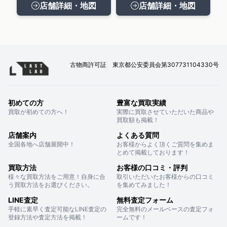
店舗詳細・地図
店舗詳細・地図
古物商許可証 東京都公安委員会第307731104330号
初めての方
豊富な買取実績
買取が初めての方へ！
実際に買取させていただいた商品や
買取額も掲載！
店舗案内
よくある質問
全国各地へ店舗展開中！
お客様からよく頂くご質問を集めま
とめて掲載しております！
買取方法
お客様の口コミ・評判
様々な買取方法をご用意！自身に合
取引いただいたお客様からの口コミ
う買取方法をお選びください。
を集めてみました！
LINE査定
無料査定フォーム
手軽に素早く査定可能なLINE査定の
完全無料のメールベースの査定フォ
登録方法や査定方法を掲載！
ームです！