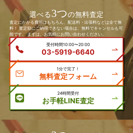
3つ
選べる
の無料査定
査定にかかる費用はもちろん、配送料・出張料などは全て無
料！ 査定額にご納得できない場合は、無料でキャンセルも可
能です。 まずは、お気軽にお問い合わせください。
受付時間10:00〜20:00
03-5919-6640
1分で完了！
無料査定フォーム
24時間受付
お手軽LINE査定