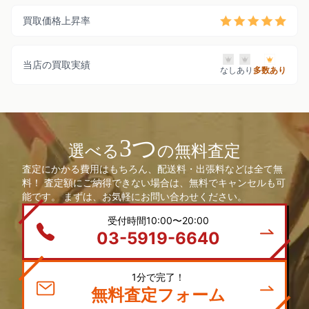
買取価格上昇率
当店の買取実績
なし
あり
多数あり
3つ
選べる
の無料査定
査定にかかる費用はもちろん、配送料・出張料などは全て無
料！ 査定額にご納得できない場合は、無料でキャンセルも可
能です。 まずは、お気軽にお問い合わせください。
受付時間10:00〜20:00
03-5919-6640
1分で完了！
無料査定フォーム