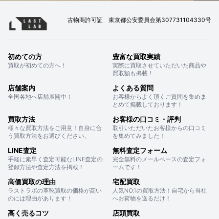
古物商許可証 東京都公安委員会第307731104330号
初めての方
豊富な買取実績
買取が初めての方へ！
実際に買取させていただいた商品や
買取額も掲載！
店舗案内
よくある質問
全国各地へ店舗展開中！
お客様からよく頂くご質問を集めま
とめて掲載しております！
買取方法
お客様の口コミ・評判
様々な買取方法をご用意！自身に合
取引いただいたお客様からの口コミ
う買取方法をお選びください。
を集めてみました！
LINE査定
無料査定フォーム
手軽に素早く査定可能なLINE査定の
完全無料のメールベースの査定フォ
登録方法や査定方法を掲載！
ームです！
高価買取の理由
宅配買取
ラストラボの革靴買取の価格が高い
人気NO.1の買取方法！自宅から当社
のには理由があります！
へお荷物を送るだけ！
高く売るコツ
店頭買取