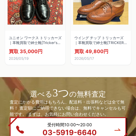
ユニオン ワークス トリッカーズ
ウイング チップ トリッカーズ
｜革靴買取で紳士靴[Tricker's
｜革靴買取で紳士靴[TRICKER'S
Cap-toe country shoes]を買取
BOURTON]を買取しました。
買取 35,000円
買取 49,800円
しました。
2026/05/19
2026/05/17
3つ
選べる
の無料査定
査定にかかる費用はもちろん、配送料・出張料などは全て無
料！ 査定額にご納得できない場合は、無料でキャンセルも可
能です。 まずは、お気軽にお問い合わせください。
受付時間10:00〜20:00
03-5919-6640