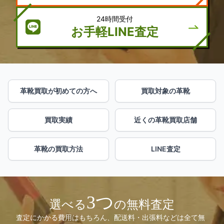
24時間受付
お手軽LINE査定
革靴買取が初めての方へ
買取対象の革靴
買取実績
近くの革靴買取店舗
革靴の買取方法
LINE査定
3つ
選べる
の無料査定
査定にかかる費用はもちろん、配送料・出張料などは全て無