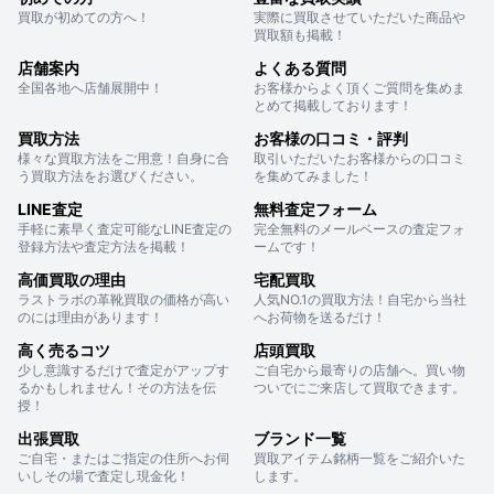
買取が初めての方へ！
実際に買取させていただいた商品や
買取額も掲載！
店舗案内
よくある質問
全国各地へ店舗展開中！
お客様からよく頂くご質問を集めま
とめて掲載しております！
買取方法
お客様の口コミ・評判
様々な買取方法をご用意！自身に合
取引いただいたお客様からの口コミ
う買取方法をお選びください。
を集めてみました！
LINE査定
無料査定フォーム
手軽に素早く査定可能なLINE査定の
完全無料のメールベースの査定フォ
登録方法や査定方法を掲載！
ームです！
高価買取の理由
宅配買取
ラストラボの革靴買取の価格が高い
人気NO.1の買取方法！自宅から当社
のには理由があります！
へお荷物を送るだけ！
高く売るコツ
店頭買取
少し意識するだけで査定がアップす
ご自宅から最寄りの店舗へ。買い物
るかもしれません！その方法を伝
ついでにご来店して買取できます。
授！
出張買取
ブランド一覧
ご自宅・またはご指定の住所へお伺
買取アイテム銘柄一覧をご紹介いた
いしその場で査定し現金化！
します。