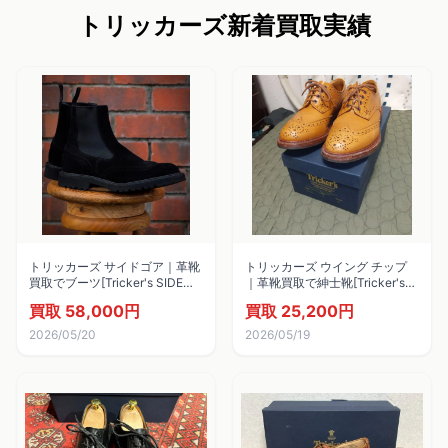
トリッカーズ新着買取実績
トリッカーズ サイドゴア｜革靴
トリッカーズ ウイング チップ
買取でブーツ[Tricker's SIDE
｜革靴買取で紳士靴[Tricker's
GORE BOOTS]を買取しまし
Wingtip shoes]を買取しまし
買取 58,000円
買取 25,200円
た。
た。
2026/05/20
2026/05/19