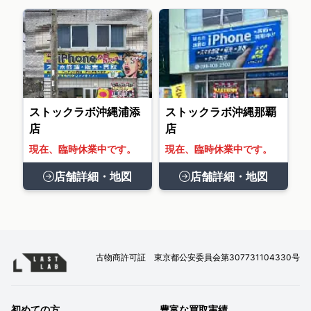
ストックラボ沖縄浦添
ストックラボ沖縄那覇
店
店
現在、臨時休業中です。
現在、臨時休業中です。
店舗詳細・地図
店舗詳細・地図
古物商許可証 東京都公安委員会第307731104330号
初めての方
豊富な買取実績