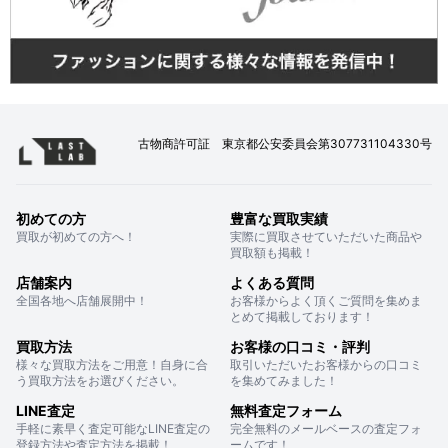
古物商許可証 東京都公安委員会第307731104330号
初めての方
豊富な買取実績
買取が初めての方へ！
実際に買取させていただいた商品や
買取額も掲載！
店舗案内
よくある質問
全国各地へ店舗展開中！
お客様からよく頂くご質問を集めま
とめて掲載しております！
買取方法
お客様の口コミ・評判
様々な買取方法をご用意！自身に合
取引いただいたお客様からの口コミ
う買取方法をお選びください。
を集めてみました！
LINE査定
無料査定フォーム
手軽に素早く査定可能なLINE査定の
完全無料のメールベースの査定フォ
登録方法や査定方法を掲載！
ームです！