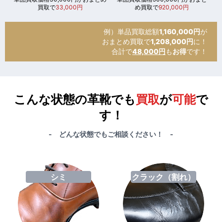
買取で
33,000円
め買取で
920,000円
例）単品買取総額
1,160,000円
が
おまとめ買取で
1,208,000円
に！
合計で
48,000円
も
お得
です！
こんな状態の革靴でも
買取
が
可能
で
す！
- どんな状態でもご相談ください！ -
シミ
クラック（割れ）