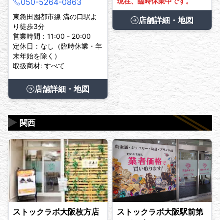
現在、臨時休業中です。
050-5264-0863
東急田園都市線 溝の口駅よ
店舗詳細・地図
り徒歩3分
営業時間：11:00 - 20:00
定休日：なし（臨時休業・年
末年始を除く）
取扱商材: すべて
店舗詳細・地図
▶
関西
ストックラボ大阪枚方店
ストックラボ大阪駅前第