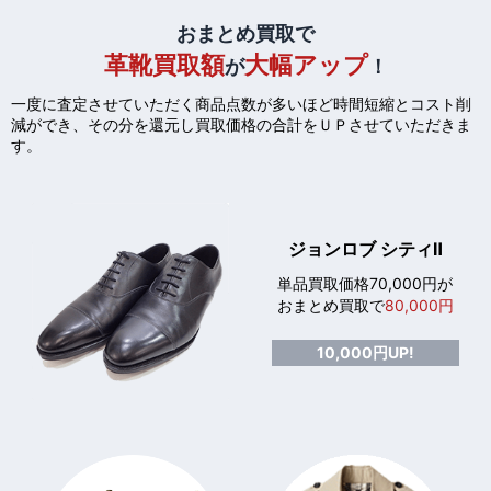
おまとめ買取で
革靴買取額
大幅アップ
が
！
一度に査定させていただく商品点数が多いほど時間短縮とコスト削
減ができ、
その分を還元し買取価格の合計をＵＰさせていただきま
す。
ジョンロブ シティⅡ
単品買取価格70,000円が
おまとめ買取で
80,000円
10,000円UP!