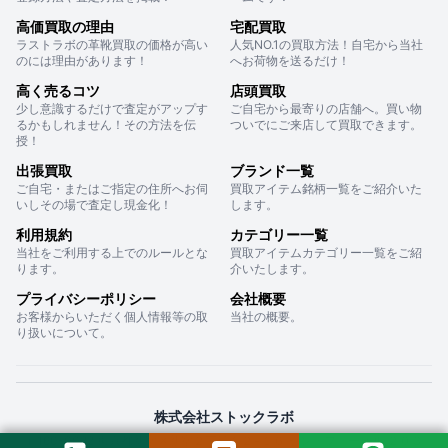
高価買取の理由
宅配買取
ラストラボの革靴買取の価格が高い
人気NO.1の買取方法！自宅から当社
のには理由があります！
へお荷物を送るだけ！
高く売るコツ
店頭買取
少し意識するだけで査定がアップす
ご自宅から最寄りの店舗へ。買い物
るかもしれません！その方法を伝
ついでにご来店して買取できます。
授！
出張買取
ブランド一覧
ご自宅・またはご指定の住所へお伺
買取アイテム銘柄一覧をご紹介いた
いしその場で査定し現金化！
します。
利用規約
カテゴリー一覧
当社をご利用する上でのルールとな
買取アイテムカテゴリー一覧をご紹
ります。
介いたします。
プライバシーポリシー
会社概要
お客様からいただく個人情報等の取
当社の概要。
り扱いについて。
株式会社ストックラボ
〒160-0022 東京都新宿区新宿２丁目１２−１６ セントフォービル ２０３