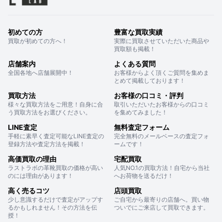
初めての方
豊富な買取実績
買取が初めての方へ！
実際に買取させていただいた商品や
買取額も掲載！
店舗案内
よくある質問
全国各地へ店舗展開中！
お客様からよく頂くご質問を集めま
とめて掲載しております！
買取方法
お客様の口コミ・評判
様々な買取方法をご用意！自身に合
取引いただいたお客様からの口コミ
う買取方法をお選びください。
を集めてみました！
LINE査定
無料査定フォーム
手軽に素早く査定可能なLINE査定の
完全無料のメールベースの査定フォ
登録方法や査定方法を掲載！
ームです！
高価買取の理由
宅配買取
ラストラボの革靴買取の価格が高い
人気NO.1の買取方法！自宅から当社
のには理由があります！
へお荷物を送るだけ！
高く売るコツ
店頭買取
少し意識するだけで査定がアップす
ご自宅から最寄りの店舗へ。買い物
るかもしれません！その方法を伝
ついでにご来店して買取できます。
授！