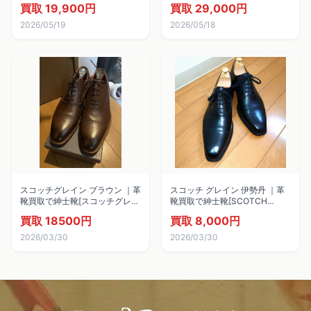
買取 19,900円
買取 29,000円
2026/05/19
2026/05/18
スコッチグレイン ブラウン ｜革
スコッチ グレイン 伊勢丹 ｜革
靴買取で紳士靴[スコッチグレイ
靴買取で紳士靴[SCOTCH
ン Vegano]を買取しました。
GRAIN ビジネスシューズ]を買
買取 18500円
買取 8,000円
取しました。
2026/03/30
2026/03/30