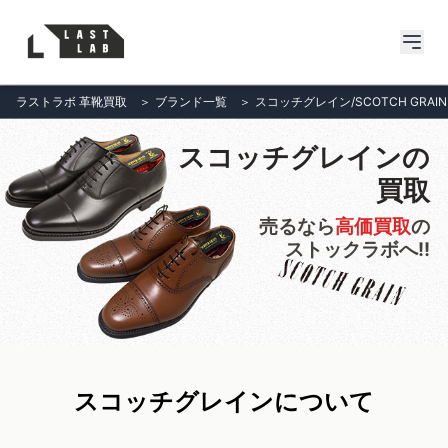
ラストラボ 革靴買取
＞
ブランド一覧
＞
スコッチグレイン/SCOTCH GRAIN
スコッチグレインの
買取
売るなら
高価買取
の
ストックラボへ!!
スコッチグレインについて