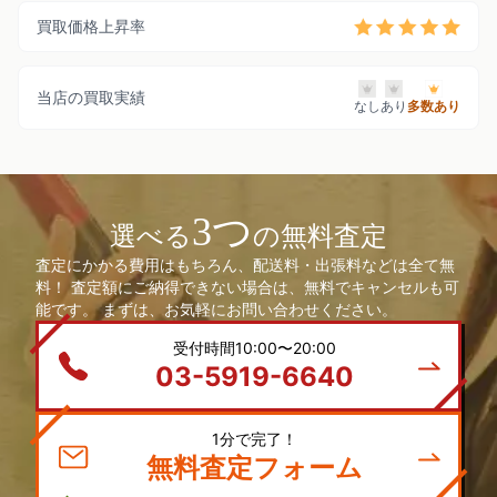
買取価格上昇率
当店の買取実績
なし
あり
多数あり
3つ
選べる
の無料査定
査定にかかる費用はもちろん、配送料・出張料などは全て無
料！ 査定額にご納得できない場合は、無料でキャンセルも可
能です。 まずは、お気軽にお問い合わせください。
受付時間10:00〜20:00
03-5919-6640
1分で完了！
無料査定フォーム