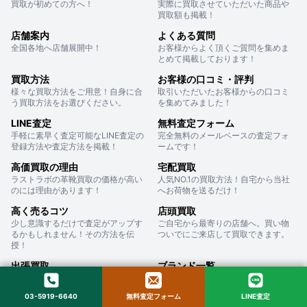
買取が初めての方へ！
実際に買取させていただいた商品や
買取額も掲載！
店舗案内
よくある質問
全国各地へ店舗展開中！
お客様からよく頂くご質問を集めま
とめて掲載しております！
買取方法
お客様の口コミ・評判
様々な買取方法をご用意！自身に合
取引いただいたお客様からの口コミ
う買取方法をお選びください。
を集めてみました！
LINE査定
無料査定フォーム
手軽に素早く査定可能なLINE査定の
完全無料のメールベースの査定フォ
登録方法や査定方法を掲載！
ームです！
高価買取の理由
宅配買取
ラストラボの革靴買取の価格が高い
人気NO.1の買取方法！自宅から当社
のには理由があります！
へお荷物を送るだけ！
高く売るコツ
店頭買取
少し意識するだけで査定がアップす
ご自宅から最寄りの店舗へ。買い物
るかもしれません！その方法を伝
ついでにご来店して買取できます。
授！
出張買取
ブランド一覧
ご自宅・またはご指定の住所へお伺
買取アイテム銘柄一覧をご紹介いた
いしその場で査定し現金化！
します。
03-5919-6640
無料査定フォーム
LINE査定