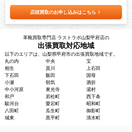
店頭買取のお申し込みはこちら
革靴買取専門店 ラストラボ山梨甲府店の
出張買取対応地域
以下のエリアは、山梨県甲府市の出張買取地域です。
丸の内
中央
宝
相生
貢川
上石田
下石田
飯田
国母
小瀬
朝気
酒折
中小河原
東光寺
湯村
和戸
若松町
西下条
駿河台
愛宕町
昭和町
八田町
瓜生町
御影町
城東
黒平町
清水町