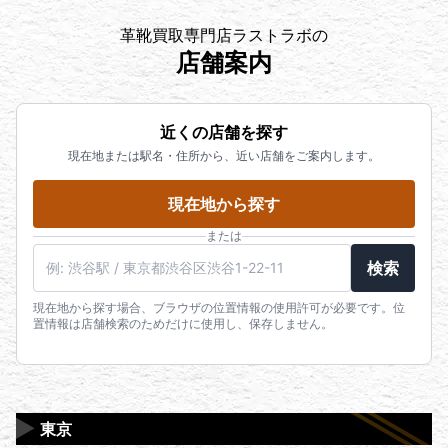
お品物をダンボールに詰めて送るだけの人気サービ
運転経歴証明書
たは翌日営業日には送金いたします。
恐れ入りますが、下記よりお問い合わせ下さいま
革靴買取専門店ラストラボの
スです。忙しくてお店に行く時間のない方や遠方の
パスポート
※1. 金融機関の営業日によって送金日が前後する可能
せ。
店舗案内
方にもお勧めです。
住民基本台帳カード
性がございます。
よくある質問一覧はこちら
【出張買取】
健康保険証※
※2. 100万円を超えるお支払いに際しては、お支払い
電話でのご相談はこちら（受付時間
鑑定士がお客様のご自宅にお伺いし査定いたしま
在留カード
まで多少のお時間を頂戴する場合がございます。高
10:00~20:00）
近くの店舗を探す
す。量が多く店舗まで遠い方などにお勧めのサービ
特別永住者証明書
価なお品物をお持ち込みの場合は、事前にお声がけ
LINEでのご相談はこちら
現在地または駅名・住所から、近い店舗をご案内します。
スです。
個人番号カード
いただけますと幸いです。
※200万円を超えるお取引の際は健康保険証に加え、
店頭買取はこちら
現在地から探す
発行日から3ヶ月以内の公共料金領収書（請求書）又
宅配買取はこちら
は住民票が必要となります。
または
出張買取はこちら
※身分証の住所に相違がある場合は以下の物が必要に
鑑定士に電話で直接相談したい方はこちら（受付
検索
なります。本人確認の身分証の住所が異なる場合
時間 10:00~20:00）
は、本人様名義の現在お住まいである住所を確認で
現在地から探す場合、ブラウザの位置情報の使用許可が必要です。位
メールで査定を依頼したい方はこちら
置情報は店舗検索のためだけに使用し、保存しません。
きる物が必要になります。発行日から3ヶ月以内の公
LINEで査定を依頼したい方はこちら
共料金領収書もしくは請求書（電気、水道、ガス、
固定電話、未払いでも可能）又は住民票が必要とな
りますので、住所変更されていない上記記載の身分
▶
証明書と一緒にお持ちください。
東京