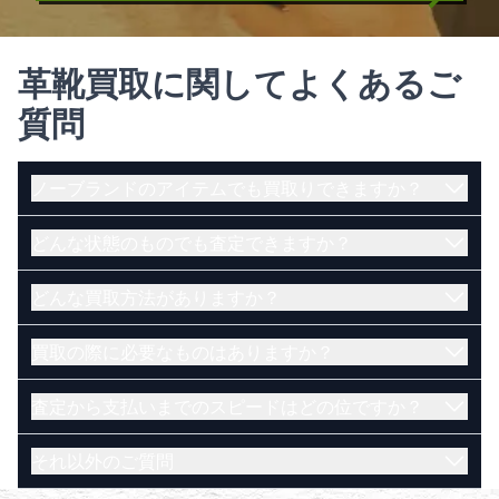
革靴買取に関してよくあるご
質問
ノーブランドのアイテムでも買取りできますか？
どんな状態のものでも査定できますか？
はい。ノーブランドのアイテムでも買取可能です。
電話で直接相談したい方はこちら（受付時間
どんな買取方法がありますか？
古く、壊れているお品物でも買取できる可能性がご
10:00~20:00）
ざいます。まずは当店にお問い合わせくださいま
メールで査定を依頼したい方はこちら
買取の際に必要なものはありますか？
せ。
店頭・宅配・出張買取の３通りがございます。
LINEで査定を依頼したい方はこちら
【店頭買取】
鑑定士に電話で直接相談したい方はこちら（受付
査定から支払いまでのスピードはどの位ですか？
店舗にお持ち込み頂いたお品物をその場で査定いた
ご本人様が確認でき、かつ現住所記載の身分証明書
時間 10:00~20:00）
します。金額にご納得いただけたらその場で現金に
で、下記の1～8のうち、いずれか一つをお持ちくだ
メールで査定を依頼したい方はこちら
それ以外のご質問
てお支払いいたします。
さい。
店頭・出張買取であればその場で現金にてお支払い
LINEで査定を依頼したい方はこちら
【宅配買取】
運転免許証
いたします。宅配買取であれば買取成立後、即日ま