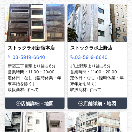
※有効期限の切れた身分証明書はお取扱いできないの
でご注意ください。
また、鑑定証、保証書（ギャランティーカード）、
箱、保存袋、タグなど、商品を証明できるものをお
持ちの場合はご一緒にお持ちください。
ストックラボ新宿本店
ストックラボ上野店
03-5919-6640
03-5919-6640
新宿三丁目駅より徒歩6分
JR上野駅より徒歩5分
営業時間：11:00 - 20:00
営業時間：11:00 - 20:00
定休日：なし（臨時休業・年
定休日：なし（臨時休業・年
末年始を除く）
末年始を除く）
取扱商材: すべて
取扱商材: すべて
店舗詳細・地図
店舗詳細・地図