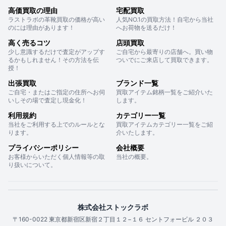
高価買取の理由
宅配買取
ラストラボの革靴買取の価格が高い
人気NO.1の買取方法！自宅から当社
のには理由があります！
へお荷物を送るだけ！
高く売るコツ
店頭買取
少し意識するだけで査定がアップす
ご自宅から最寄りの店舗へ。買い物
るかもしれません！その方法を伝
ついでにご来店して買取できます。
授！
出張買取
ブランド一覧
ご自宅・またはご指定の住所へお伺
買取アイテム銘柄一覧をご紹介いた
いしその場で査定し現金化！
します。
利用規約
カテゴリー一覧
当社をご利用する上でのルールとな
買取アイテムカテゴリー一覧をご紹
ります。
介いたします。
プライバシーポリシー
会社概要
お客様からいただく個人情報等の取
当社の概要。
り扱いについて。
株式会社ストックラボ
〒160-0022 東京都新宿区新宿２丁目１２−１６ セントフォービル ２０３