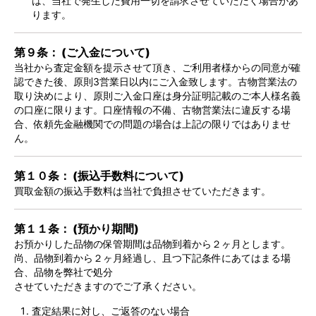
は、当社で発生した費用一切を請求させていただく場合があ
ります。
第９条： (ご入金について)
当社から査定金額を提示させて頂き、ご利用者様からの同意が確
認できた後、原則3営業日以内にご入金致します。古物営業法の
取り決めにより、原則ご入金口座は身分証明記載のご本人様名義
の口座に限ります。口座情報の不備、古物営業法に違反する場
合、依頼先金融機関での問題の場合は上記の限りではありませ
ん。
第１０条： (振込手数料について)
買取金額の振込手数料は当社で負担させていただきます。
第１１条： (預かり期間)
お預かりした品物の保管期間は品物到着から２ヶ月とします。
尚、品物到着から２ヶ月経過し、且つ下記条件にあてはまる場
合、品物を弊社で処分
させていただきますのでご了承ください。
査定結果に対し、ご返答のない場合