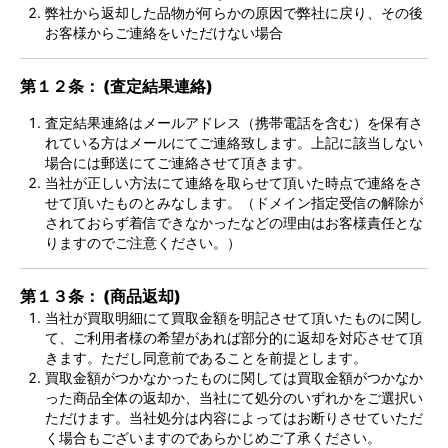
弊社から返却した品物が何らかの原因で弊社に戻り、その後
お客様からご連絡をいただけない場合
第１２条： (査定結果連絡)
査定結果連絡はメールアドレス（携帯電話を含む）を保有さ
れている方はメールにてご連絡致します。上記に該当しない
場合には郵送にてご連絡させて頂きます。
当社が正しい方法にて連絡を取らせて頂いた時点で連絡をさ
せて頂いたものとみなします。（ドメイン指定受信の解除が
されておらず着信できなかったなどの理由はお客様責任とな
りますのでご注意ください。）
第１３条： (商品返却)
当社が買取明細にて買取金額を明記させて頂いたものに関し
て、ご利用者様の希望があれば部分的に返却を対応させて頂
きます。ただし同意前であることを前提とします。
買取金額がつかなかったものに関しては買取金額がつかなか
った商品全体の返却か、当社にて処分のいずれかをご選択い
ただけます。当社処分は内容によってはお断りさせていただ
く場合もございますのであらかじめご了承ください。