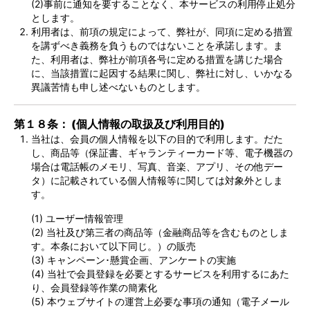
(2)事前に通知を要することなく、本サービスの利用停止処分
とします。
利用者は、前項の規定によって、弊社が、同項に定める措置
を講ずべき義務を負うものではないことを承諾します。ま
た、利用者は、弊社が前項各号に定める措置を講じた場合
に、当該措置に起因する結果に関し、弊社に対し、いかなる
異議苦情も申し述べないものとします。
第１８条： (個人情報の取扱及び利用目的)
当社は、会員の個人情報を以下の目的で利用します。だた
し、商品等（保証書、ギャランティーカード等、電子機器の
場合は電話帳のメモリ、写真、音楽、アプリ、その他デー
タ）に記載されている個人情報等に関しては対象外としま
す。
(1) ユーザー情報管理
(2) 当社及び第三者の商品等（金融商品等を含むものとしま
す。本条において以下同じ。）の販売
(3) キャンペーン･懸賞企画、アンケートの実施
(4) 当社で会員登録を必要とするサービスを利用するにあた
り、会員登録等作業の簡素化
(5) 本ウェブサイトの運営上必要な事項の通知（電子メール