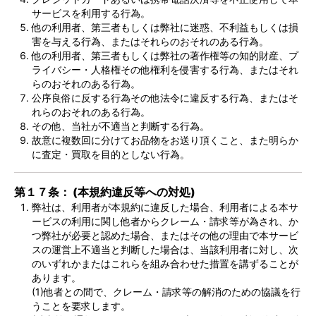
サービスを利用する行為。
他の利用者、第三者もしくは弊社に迷惑、不利益もしくは損
害を与える行為、またはそれらのおそれのある行為。
他の利用者、第三者もしくは弊社の著作権等の知的財産、プ
ライバシー・人格権その他権利を侵害する行為、またはそれ
らのおそれのある行為。
公序良俗に反する行為その他法令に違反する行為、またはそ
れらのおそれのある行為。
その他、当社が不適当と判断する行為。
故意に複数回に分けてお品物をお送り頂くこと、また明らか
に査定・買取を目的としない行為。
第１７条： (本規約違反等への対処)
弊社は、利用者が本規約に違反した場合、利用者による本サ
ービスの利用に関し他者からクレーム・請求等が為され、か
つ弊社が必要と認めた場合、またはその他の理由で本サービ
スの運営上不適当と判断した場合は、当該利用者に対し、次
のいずれかまたはこれらを組み合わせた措置を講ずることが
あります。
(1)他者との間で、クレーム・請求等の解消のための協議を行
うことを要求します。