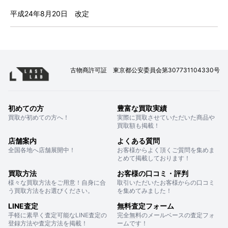
平成24年8月20日 改定
古物商許可証 東京都公安委員会第307731104330号
初めての方
豊富な買取実績
買取が初めての方へ！
実際に買取させていただいた商品や
買取額も掲載！
店舗案内
よくある質問
全国各地へ店舗展開中！
お客様からよく頂くご質問を集めま
とめて掲載しております！
買取方法
お客様の口コミ・評判
様々な買取方法をご用意！自身に合
取引いただいたお客様からの口コミ
う買取方法をお選びください。
を集めてみました！
LINE査定
無料査定フォーム
手軽に素早く査定可能なLINE査定の
完全無料のメールベースの査定フォ
登録方法や査定方法を掲載！
ームです！