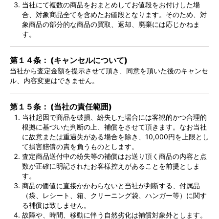
当社にて複数の商品をおまとめしてお値段をお付けした場
合、対象商品全てを含めたお値段となります。そのため、対
象商品の部分的な商品の買取、返却、廃棄には応じかねま
す。
第１４条： (キャンセルについて)
当社から査定金額を提示させて頂き、同意を頂いた後のキャンセ
ル、内容変更はできません。
第１５条： (当社の責任範囲)
当社起因で商品を破損、紛失した場合には客観的かつ合理的
根拠に基づいた判断の上、補償をさせて頂きます。なお当社
に故意または重過失がある場合を除き、10,000円を上限とし
て損害賠償の責を負うものとします。
査定商品送付中の紛失等の補償はお送り頂く商品の内容と点
数が正確に明記されたお客様控えがあることを前提としま
す。
商品の価値に直接かかわらないと当社が判断する、付属品
（袋、レシート、箱、クリーニング袋、ハンガー等）に関す
る補償は致しません。
故障や、時間、移動に伴う自然劣化は補償対象外とします。