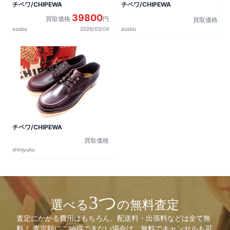
チペワ/CHIPEWA
チペワ/CHIPEWA
39800
買取価格
円
買取価格
azabu
2026/03/04
azabu
チペワ/CHIPEWA
買取価格
shinjyuku
3つ
選べる
の無料査定
査定にかかる費用はもちろん、配送料・出張料などは全て無
料！ 査定額にご納得できない場合は、無料でキャンセルも可