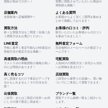
買取が初めての方へ！
実際に買取させていただいた商品や
買取額も掲載！
店舗案内
よくある質問
全国各地へ店舗展開中！
お客様からよく頂くご質問を集めま
とめて掲載しております！
買取方法
お客様の口コミ・評判
様々な買取方法をご用意！自身に合
取引いただいたお客様からの口コミ
う買取方法をお選びください。
を集めてみました！
LINE査定
無料査定フォーム
手軽に素早く査定可能なLINE査定の
完全無料のメールベースの査定フォ
登録方法や査定方法を掲載！
ームです！
高価買取の理由
宅配買取
ラストラボの革靴買取の価格が高い
人気NO.1の買取方法！自宅から当社
のには理由があります！
へお荷物を送るだけ！
高く売るコツ
店頭買取
少し意識するだけで査定がアップす
ご自宅から最寄りの店舗へ。買い物
るかもしれません！その方法を伝
ついでにご来店して買取できます。
授！
出張買取
ブランド一覧
ご自宅・またはご指定の住所へお伺
買取アイテム銘柄一覧をご紹介いた
いしその場で査定し現金化！
します。