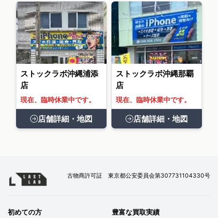
ストックラボ沖縄浦添
ストックラボ沖縄那覇
店
店
現在、臨時休業中です。
現在、臨時休業中です。
店舗詳細・地図
店舗詳細・地図
古物商許可証 東京都公安委員会第307731104330号
初めての方
豊富な買取実績