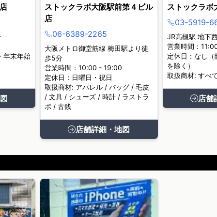
店
ストックラボ大阪駅前第４ビル
ストックラボ
店
03-5919-6
06-6389-2265
分
JR高槻駅 地下
営業時間：11:00 
大阪メトロ御堂筋線 梅田駅より徒
・年末年始
定休日：なし（
歩5分
を除く）
営業時間：10:00 - 19:00
取扱商材: すべ
定休日：日曜日・祝日
取扱商材: アパレル / バッグ / 毛皮
/ 文具 / シューズ / 時計 / ラストラ
図
店舗
ボ / 古銭
店舗詳細・地図