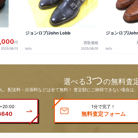
ジョンロブ/John Lobb
ジョンロブ/John
,000
円
買取価格
2025/08/13
kofu
2025/08/05
kofu
3つ
選べる
の無料査
ん、配送料・出張料などは全て無料！ 査定額にご納得できない場合は、
20:00
1分で完了！
6640
無料査定フォーム