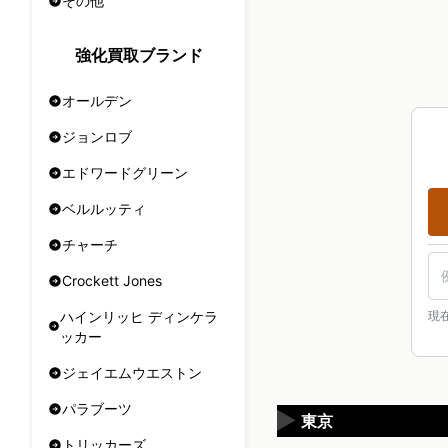
その他
強化買取ブランド
オールデン
ジョンロブ
エドワードグリーン
ベルルッティ
チャーチ
Crockett Jones
現
ハインリッヒ ディンケラ
ッカー
ジェイエムウエストン
パラブーツ
▶
東京
トリッカーズ