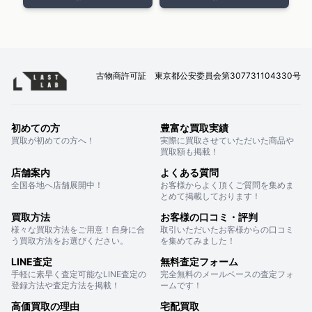
古物商許可証 東京都公安委員会第307731104330号
初めての方
豊富な買取実績
買取が初めての方へ！
実際に買取させていただいた商品や
買取額も掲載！
店舗案内
よくある質問
全国各地へ店舗展開中！
お客様からよく頂くご質問を集めま
とめて掲載しております！
買取方法
お客様の口コミ・評判
様々な買取方法をご用意！自身に合
取引いただいたお客様からの口コミ
う買取方法をお選びください。
を集めてみました！
LINE査定
無料査定フォーム
手軽に素早く査定可能なLINE査定の
完全無料のメールベースの査定フォ
登録方法や査定方法を掲載！
ームです！
高価買取の理由
宅配買取