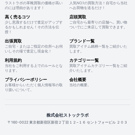
ラストラボの革靴買取の価格が高い
人気NO.1の買取方法！自宅から当社
のには理由があります！
へお荷物を送るだけ！
高く売るコツ
店頭買取
少し意識するだけで査定がアップす
ご自宅から最寄りの店舗へ。買い物
るかもしれません！その方法を伝
ついでにご来店して買取できます。
授！
出張買取
ブランド一覧
ご自宅・またはご指定の住所へお伺
買取アイテム銘柄一覧をご紹介いた
いしその場で査定し現金化！
します。
利用規約
カテゴリー一覧
当社をご利用する上でのルールとな
買取アイテムカテゴリー一覧をご紹
ります。
介いたします。
プライバシーポリシー
会社概要
お客様からいただく個人情報等の取
当社の概要。
り扱いについて。
株式会社ストックラボ
〒160-0022 東京都新宿区新宿２丁目１２−１６ セントフォービル ２０３