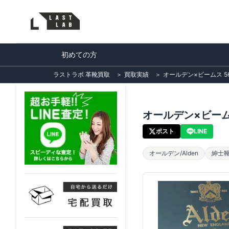
初めての方
ラストラボ 革靴買取
＞
買取実績
＞
オールデン×ビームス 5
オールデン×ビーム
ポスト
LINE
オールデン/Alden
紳士