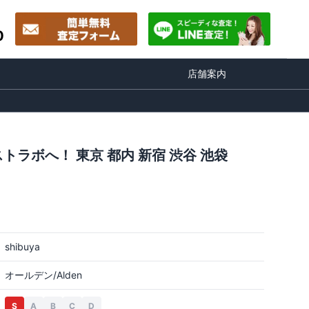
0
店舗案内
トラボへ！ 東京 都内 新宿 渋谷 池袋
shibuya
オールデン/Alden
S
A
B
C
D