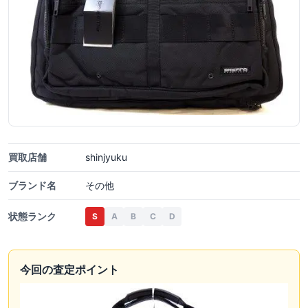
買取店舗
shinjyuku
ブランド名
その他
状態ランク
S
A
B
C
D
今回の査定ポイント