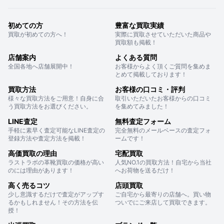
初めての方
豊富な買取実績
買取が初めての方へ！
実際に買取させていただいた商品や
買取額も掲載！
店舗案内
よくある質問
全国各地へ店舗展開中！
お客様からよく頂くご質問を集めま
とめて掲載しております！
買取方法
お客様の口コミ・評判
様々な買取方法をご用意！自身に合
取引いただいたお客様からの口コミ
う買取方法をお選びください。
を集めてみました！
LINE査定
無料査定フォーム
手軽に素早く査定可能なLINE査定の
完全無料のメールベースの査定フォ
登録方法や査定方法を掲載！
ームです！
高価買取の理由
宅配買取
ラストラボの革靴買取の価格が高い
人気NO.1の買取方法！自宅から当社
のには理由があります！
へお荷物を送るだけ！
高く売るコツ
店頭買取
少し意識するだけで査定がアップす
ご自宅から最寄りの店舗へ。買い物
るかもしれません！その方法を伝
ついでにご来店して買取できます。
授！