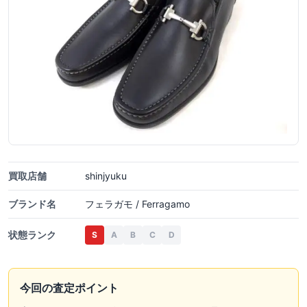
買取店舗
shinjyuku
ブランド名
フェラガモ / Ferragamo
状態ランク
S
A
B
C
D
今回の査定ポイント