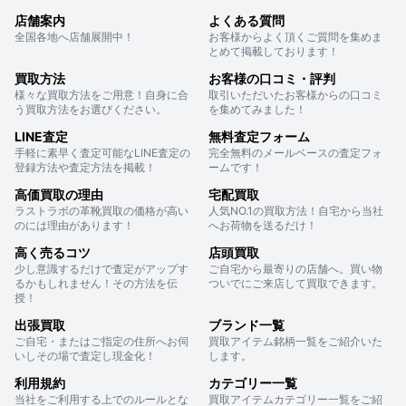
店舗案内
よくある質問
全国各地へ店舗展開中！
お客様からよく頂くご質問を集めま
とめて掲載しております！
買取方法
お客様の口コミ・評判
様々な買取方法をご用意！自身に合
取引いただいたお客様からの口コミ
う買取方法をお選びください。
を集めてみました！
LINE査定
無料査定フォーム
手軽に素早く査定可能なLINE査定の
完全無料のメールベースの査定フォ
登録方法や査定方法を掲載！
ームです！
高価買取の理由
宅配買取
ラストラボの革靴買取の価格が高い
人気NO.1の買取方法！自宅から当社
のには理由があります！
へお荷物を送るだけ！
高く売るコツ
店頭買取
少し意識するだけで査定がアップす
ご自宅から最寄りの店舗へ。買い物
るかもしれません！その方法を伝
ついでにご来店して買取できます。
授！
出張買取
ブランド一覧
ご自宅・またはご指定の住所へお伺
買取アイテム銘柄一覧をご紹介いた
いしその場で査定し現金化！
します。
利用規約
カテゴリー一覧
当社をご利用する上でのルールとな
買取アイテムカテゴリー一覧をご紹