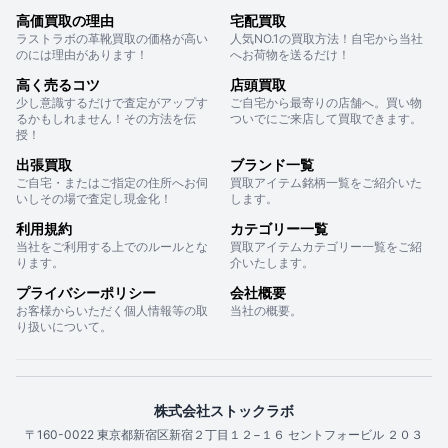
高価買取の理由
宅配買取
ラストラボの革靴買取の価格が高い
人気NO.1の買取方法！自宅から当社
のには理由があります！
へお荷物を送るだけ！
高く売るコツ
店頭買取
少し意識するだけで査定がアップす
ご自宅から最寄りの店舗へ。買い物
るかもしれません！その方法を伝
ついでにご来店して買取できます。
授！
出張買取
ブランド一覧
ご自宅・またはご指定の住所へお伺
買取アイテム銘柄一覧をご紹介いた
いしその場で査定し現金化！
します。
利用規約
カテゴリー一覧
当社をご利用する上でのルールとな
買取アイテムカテゴリー一覧をご紹
ります。
介いたします。
プライバシーポリシー
会社概要
お客様からいただく個人情報等の取
当社の概要。
り扱いについて。
株式会社ストックラボ
〒160-0022 東京都新宿区新宿２丁目１２−１６ セントフォービル ２０３