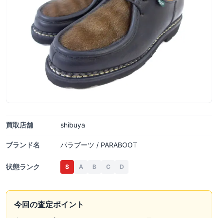
買取店舗
shibuya
ブランド名
パラブーツ / PARABOOT
状態ランク
S
A
B
C
D
今回の査定ポイント