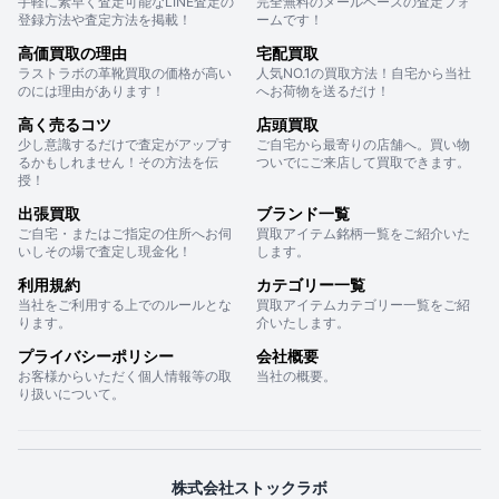
手軽に素早く査定可能なLINE査定の
完全無料のメールベースの査定フォ
登録方法や査定方法を掲載！
ームです！
高価買取の理由
宅配買取
ラストラボの革靴買取の価格が高い
人気NO.1の買取方法！自宅から当社
のには理由があります！
へお荷物を送るだけ！
高く売るコツ
店頭買取
少し意識するだけで査定がアップす
ご自宅から最寄りの店舗へ。買い物
るかもしれません！その方法を伝
ついでにご来店して買取できます。
授！
出張買取
ブランド一覧
ご自宅・またはご指定の住所へお伺
買取アイテム銘柄一覧をご紹介いた
いしその場で査定し現金化！
します。
利用規約
カテゴリー一覧
当社をご利用する上でのルールとな
買取アイテムカテゴリー一覧をご紹
ります。
介いたします。
プライバシーポリシー
会社概要
お客様からいただく個人情報等の取
当社の概要。
り扱いについて。
株式会社ストックラボ