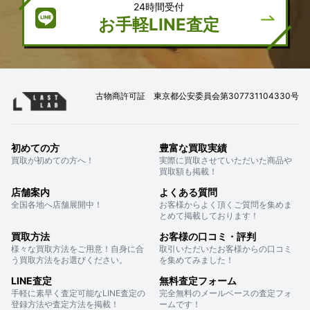
24時間受付
お手軽LINE査定
古物商許可証 東京都公安委員会第307731104330号
初めての方
豊富な買取実績
買取が初めての方へ！
実際に買取させていただいた商品や
買取額も掲載！
店舗案内
よくある質問
全国各地へ店舗展開中！
お客様からよく頂くご質問を集めま
とめて掲載しております！
買取方法
お客様の口コミ・評判
様々な買取方法をご用意！自身に合
取引いただいたお客様からの口コミ
う買取方法をお選びください。
を集めてみました！
LINE査定
無料査定フォーム
手軽に素早く査定可能なLINE査定の
完全無料のメールベースの査定フォ
登録方法や査定方法を掲載！
ームです！