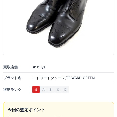
買取店舗
shibuya
ブランド名
エドワードグリーン/EDWARD GREEN
状態ランク
S
A
B
C
D
今回の査定ポイント