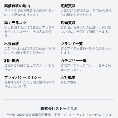
高価買取の理由
宅配買取
ラストラボの革靴買取の価格が高い
人気NO.1の買取方法！自宅から当社
のには理由があります！
へお荷物を送るだけ！
高く売るコツ
店頭買取
少し意識するだけで査定がアップす
ご自宅から最寄りの店舗へ。買い物
るかもしれません！その方法を伝
ついでにご来店して買取できます。
授！
出張買取
ブランド一覧
ご自宅・またはご指定の住所へお伺
買取アイテム銘柄一覧をご紹介いた
いしその場で査定し現金化！
します。
利用規約
カテゴリー一覧
当社をご利用する上でのルールとな
買取アイテムカテゴリー一覧をご紹
ります。
介いたします。
プライバシーポリシー
会社概要
お客様からいただく個人情報等の取
当社の概要。
り扱いについて。
株式会社ストックラボ
〒160-0022 東京都新宿区新宿２丁目１２−１６ セントフォービル ２０３