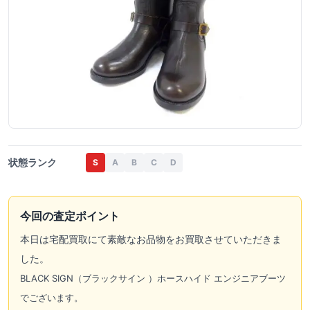
状態ランク
S
A
B
C
D
今回の査定ポイント
本日は
宅配買取
にて素敵なお品物をお買取させていただきま
した。
BLACK SIGN（ブラックサイン ）ホースハイド エンジニアブーツ
でございます。