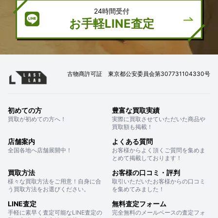
24時間受付
お手軽LINE査定
古物商許可証 東京都公安委員会第307731104330号
初めての方
豊富な買取実績
買取が初めての方へ！
実際に買取させていただいた商品や
買取額も掲載！
店舗案内
よくある質問
全国各地へ店舗展開中！
お客様からよく頂くご質問を集めま
とめて掲載しております！
買取方法
お客様の口コミ・評判
様々な買取方法をご用意！自身に合
取引いただいたお客様からの口コミ
う買取方法をお選びください。
を集めてみました！
LINE査定
無料査定フォーム
手軽に素早く査定可能なLINE査定の
完全無料のメールベースの査定フォ