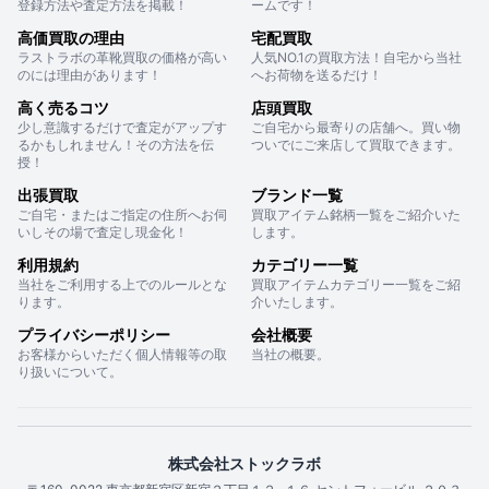
登録方法や査定方法を掲載！
ームです！
高価買取の理由
宅配買取
ラストラボの革靴買取の価格が高い
人気NO.1の買取方法！自宅から当社
のには理由があります！
へお荷物を送るだけ！
高く売るコツ
店頭買取
少し意識するだけで査定がアップす
ご自宅から最寄りの店舗へ。買い物
るかもしれません！その方法を伝
ついでにご来店して買取できます。
授！
出張買取
ブランド一覧
ご自宅・またはご指定の住所へお伺
買取アイテム銘柄一覧をご紹介いた
いしその場で査定し現金化！
します。
利用規約
カテゴリー一覧
当社をご利用する上でのルールとな
買取アイテムカテゴリー一覧をご紹
ります。
介いたします。
プライバシーポリシー
会社概要
お客様からいただく個人情報等の取
当社の概要。
り扱いについて。
株式会社ストックラボ