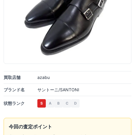
買取店舗
azabu
ブランド名
サントーニ/SANTONI
状態ランク
S
A
B
C
D
今回の査定ポイント