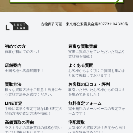
古物商許可証 東京都公安委員会第307731104330号
初めての方
豊富な買取実績
買取が初めての方へ！
実際に買取させていただいた商品や
買取額も掲載！
店舗案内
よくある質問
全国各地へ店舗展開中！
お客様からよく頂くご質問を集めま
とめて掲載しております！
買取方法
お客様の口コミ・評判
様々な買取方法をご用意！自身に合
取引いただいたお客様からの口コミ
う買取方法をお選びください。
を集めてみました！
LINE査定
無料査定フォーム
手軽に素早く査定可能なLINE査定の
完全無料のメールベースの査定フォ
登録方法や査定方法を掲載！
ームです！
高価買取の理由
宅配買取
ラストラボの革靴買取の価格が高い
人気NO.1の買取方法！自宅から当社
のには理由があります！
へお荷物を送るだけ！