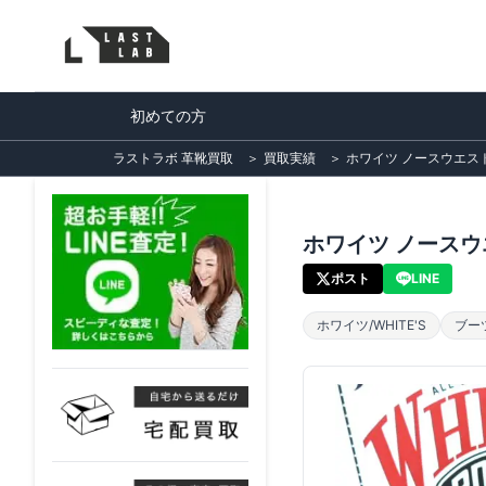
初めての方
ラストラボ 革靴買取
＞
買取実績
＞
ホワイツ ノースウエスト
ホワイツ ノースウ
ポスト
LINE
ホワイツ/WHITE'S
ブー