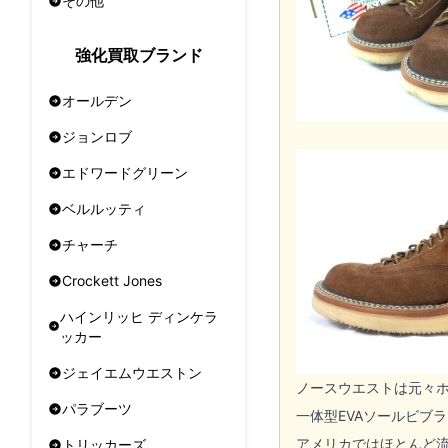
その他
強化買取ブランド
オールデン
ジョンロブ
エドワードグリーン
ベルルッティ
チャーチ
Crockett Jones
ハインリッヒ ディンケラ
ッカー
ジェイエムウエストン
ノースウエストは元々ホ
パラブーツ
一体型EVAソールビブ
アメリカではほとんど
トリッカーズ