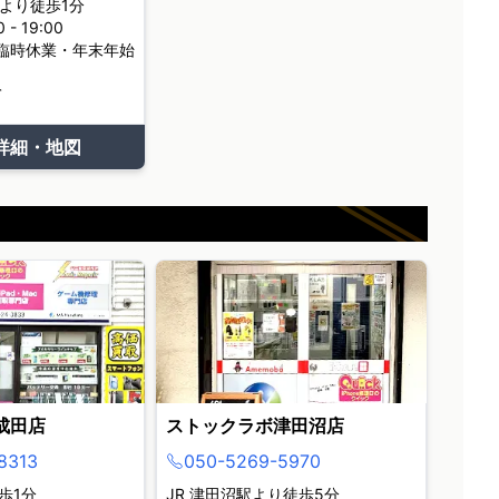
より徒歩1分
- 19:00
臨時休業・年末年始
て
詳細・地図
成田店
ストックラボ津田沼店
8313
050-5269-5970
歩1分
JR 津田沼駅より徒歩5分