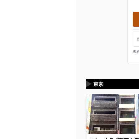
現
▶
東京