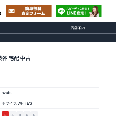
0
店舗案内
谷 宅配 中古
azabu
ホワイツ/WHITE'S
S
A
B
C
D