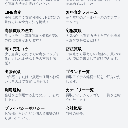
う買取方法をお選びください。
を集めてみました！
LINE査定
無料査定フォーム
手軽に素早く査定可能なLINE査定の
完全無料のメールベースの査定フォ
登録方法や査定方法を掲載！
ームです！
高価買取の理由
宅配買取
ラストラボの革靴買取の価格が高い
人気NO.1の買取方法！自宅から当社
のには理由があります！
へお荷物を送るだけ！
高く売るコツ
店頭買取
少し意識するだけで査定がアップす
ご自宅から最寄りの店舗へ。買い物
るかもしれません！その方法を伝
ついでにご来店して買取できます。
授！
出張買取
ブランド一覧
ご自宅・またはご指定の住所へお伺
買取アイテム銘柄一覧をご紹介いた
いしその場で査定し現金化！
します。
利用規約
カテゴリー一覧
当社をご利用する上でのルールとな
買取アイテムカテゴリー一覧をご紹
ります。
介いたします。
プライバシーポリシー
会社概要
お客様からいただく個人情報等の取
当社の概要。
り扱いについて。