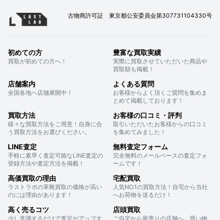
古物商許可証 東京都公安委員会第307731104330号
初めての方
豊富な買取実績
買取が初めての方へ！
実際に買取させていただいた商品や
買取額も掲載！
店舗案内
よくある質問
全国各地へ店舗展開中！
お客様からよく頂くご質問を集めま
とめて掲載しております！
買取方法
お客様の口コミ・評判
様々な買取方法をご用意！自身に合
取引いただいたお客様からの口コミ
う買取方法をお選びください。
を集めてみました！
LINE査定
無料査定フォーム
手軽に素早く査定可能なLINE査定の
完全無料のメールベースの査定フォ
登録方法や査定方法を掲載！
ームです！
高価買取の理由
宅配買取
ラストラボの革靴買取の価格が高い
人気NO.1の買取方法！自宅から当社
のには理由があります！
へお荷物を送るだけ！
高く売るコツ
店頭買取
少し意識するだけで査定がアップす
ご自宅から最寄りの店舗へ。買い物