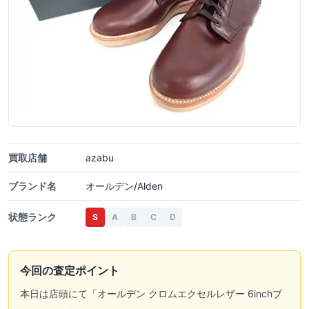
買取店舗
azabu
ブランド名
オールデン/Alden
状態ランク
S
A
B
C
D
今回の査定ポイント
本日は店頭にて「
オールデン
クロムエクセルレザー 6inchブ