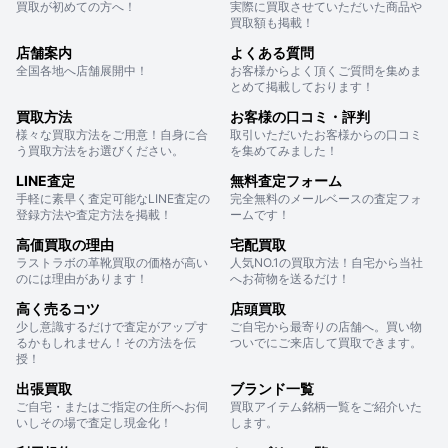
買取が初めての方へ！
実際に買取させていただいた商品や
買取額も掲載！
店舗案内
よくある質問
全国各地へ店舗展開中！
お客様からよく頂くご質問を集めま
とめて掲載しております！
買取方法
お客様の口コミ・評判
様々な買取方法をご用意！自身に合
取引いただいたお客様からの口コミ
う買取方法をお選びください。
を集めてみました！
LINE査定
無料査定フォーム
手軽に素早く査定可能なLINE査定の
完全無料のメールベースの査定フォ
登録方法や査定方法を掲載！
ームです！
高価買取の理由
宅配買取
ラストラボの革靴買取の価格が高い
人気NO.1の買取方法！自宅から当社
のには理由があります！
へお荷物を送るだけ！
高く売るコツ
店頭買取
少し意識するだけで査定がアップす
ご自宅から最寄りの店舗へ。買い物
るかもしれません！その方法を伝
ついでにご来店して買取できます。
授！
出張買取
ブランド一覧
ご自宅・またはご指定の住所へお伺
買取アイテム銘柄一覧をご紹介いた
いしその場で査定し現金化！
します。