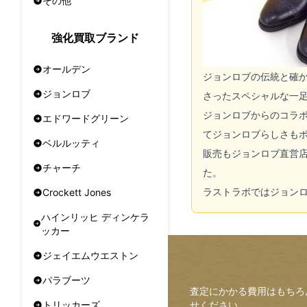
その他
強化買取ブランド
オールデン
ジョンロブの伝統と確
ジョンロブ
さったスペシャルな一
ジョンロブからのコラ
エドワードグリーン
てジョンロブらしさも
ベルルッティ
販売もジョンロブ直営
チャーチ
た。
ラストラボではジョン
Crockett Jones
ハインリッヒ ディンケラ
ッカー
ジェイエムウエストン
パラブーツ
査定にかかる費用はもちろ
せください。
トリッカーズ