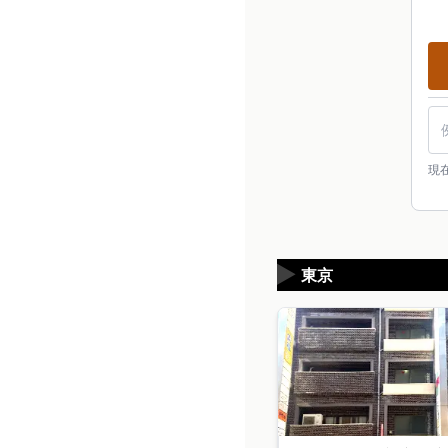
現
▶
東京