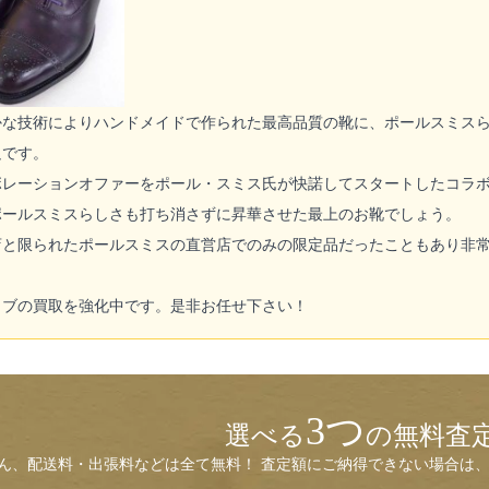
かな技術によりハンドメイドで作られた最高品質の靴に、ポールスミス
足です。
ボレーションオファーをポール・スミス氏が快諾してスタートしたコラ
ポールスミスらしさも打ち消さずに昇華させた最上のお靴でしょう。
店と限られたポールスミスの直営店でのみの限定品だったこともあり非
ロブの買取を強化中です。是非お任せ下さい！
3つ
選べる
の無料査
ん、配送料・出張料などは全て無料！ 査定額にご納得できない場合は、