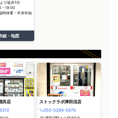
より徒歩1分
- 19:00
臨時休業・年末年始
て
詳細・地図
成田店
ストックラボ津田沼店
8313
050-5269-5970
歩1分
JR 津田沼駅より徒歩5分