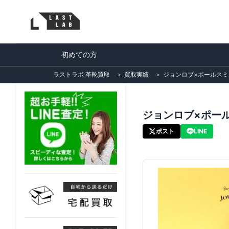
初めての方
ラストラボ 革靴買取
＞
買取実績
＞
ジョンロブ×ポールスミス 
ジョンロブ×ポールス
ポスト
LINE