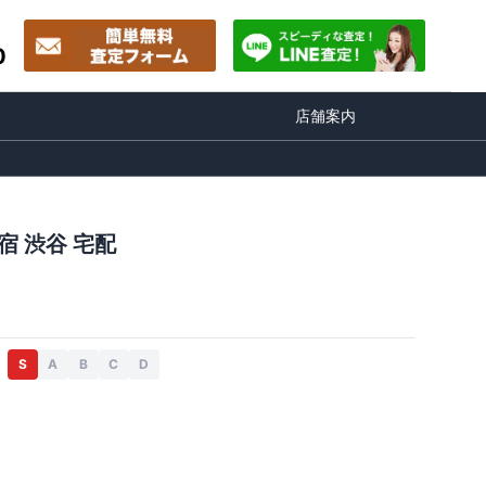
0
店舗案内
宿 渋谷 宅配
S
A
B
C
D