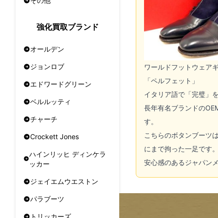
その他
強化買取ブランド
オールデン
ジョンロブ
ワールドフットウェア
「ペルフェット」
エドワードグリーン
イタリア語で「完璧」
ベルルッティ
長年有名ブランドのOE
チャーチ
す。
こちらのボタンブーツ
Crockett Jones
にまで拘った一足です
ハインリッヒ ディンケラ
安心感のあるジャパン
ッカー
ジェイエムウエストン
パラブーツ
トリッカーズ