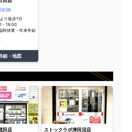
町田店
5838
より徒歩1分
- 19:00
臨時休業・年末年始
て
詳細・地図
成田店
ストックラボ津田沼店