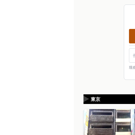
現
▶
東京