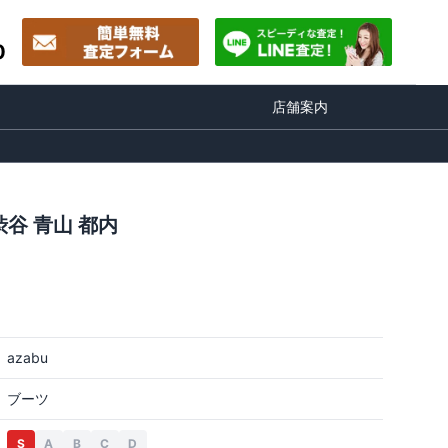
0
店舗案内
谷 青山 都内
azabu
ブーツ
S
A
B
C
D