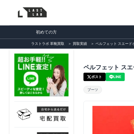
初めての方
ラストラボ 革靴買取
＞
買取実績
＞
ペルフェット スエードボ
ペルフェット スエ
ポスト
LINE
ブーツ