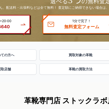
3つ
選べる
の無料査
ん、配送料・出張料などは全て無料！ 査定額にご納得できない場合は、
20:00
1分で完了！
6640
無料査定フォーム
めての方へ
買取対象の革靴
買取店舗
革靴の買取方法
革靴専門店 ストックラボ