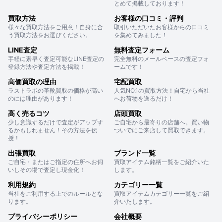
とめて掲載しております！
買取方法
お客様の口コミ・評判
様々な買取方法をご用意！自身に合
取引いただいたお客様からの口コミ
う買取方法をお選びください。
を集めてみました！
LINE査定
無料査定フォーム
手軽に素早く査定可能なLINE査定の
完全無料のメールベースの査定フォ
登録方法や査定方法を掲載！
ームです！
高価買取の理由
宅配買取
ラストラボの革靴買取の価格が高い
人気NO.1の買取方法！自宅から当社
のには理由があります！
へお荷物を送るだけ！
高く売るコツ
店頭買取
少し意識するだけで査定がアップす
ご自宅から最寄りの店舗へ。買い物
るかもしれません！その方法を伝
ついでにご来店して買取できます。
授！
出張買取
ブランド一覧
ご自宅・またはご指定の住所へお伺
買取アイテム銘柄一覧をご紹介いた
いしその場で査定し現金化！
します。
利用規約
カテゴリー一覧
当社をご利用する上でのルールとな
買取アイテムカテゴリー一覧をご紹
ります。
介いたします。
プライバシーポリシー
会社概要