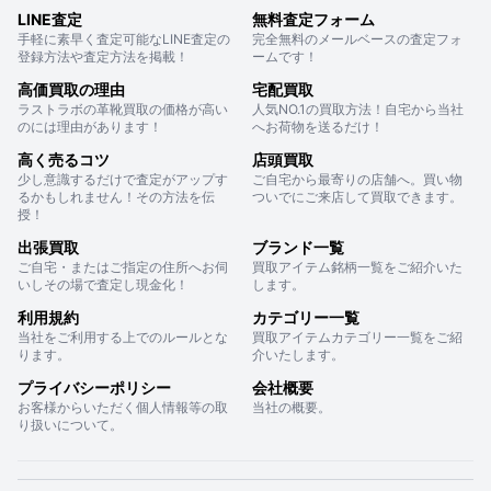
LINE査定
無料査定フォーム
手軽に素早く査定可能なLINE査定の
完全無料のメールベースの査定フォ
登録方法や査定方法を掲載！
ームです！
高価買取の理由
宅配買取
ラストラボの革靴買取の価格が高い
人気NO.1の買取方法！自宅から当社
のには理由があります！
へお荷物を送るだけ！
高く売るコツ
店頭買取
少し意識するだけで査定がアップす
ご自宅から最寄りの店舗へ。買い物
るかもしれません！その方法を伝
ついでにご来店して買取できます。
授！
出張買取
ブランド一覧
ご自宅・またはご指定の住所へお伺
買取アイテム銘柄一覧をご紹介いた
いしその場で査定し現金化！
します。
利用規約
カテゴリー一覧
当社をご利用する上でのルールとな
買取アイテムカテゴリー一覧をご紹
ります。
介いたします。
プライバシーポリシー
会社概要
お客様からいただく個人情報等の取
当社の概要。
り扱いについて。