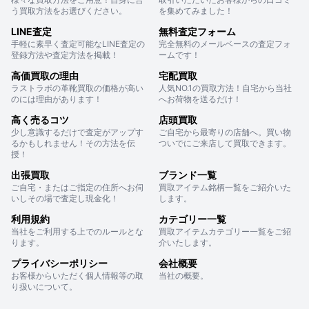
う買取方法をお選びください。
を集めてみました！
LINE査定
無料査定フォーム
手軽に素早く査定可能なLINE査定の
完全無料のメールベースの査定フォ
登録方法や査定方法を掲載！
ームです！
高価買取の理由
宅配買取
ラストラボの革靴買取の価格が高い
人気NO.1の買取方法！自宅から当社
のには理由があります！
へお荷物を送るだけ！
高く売るコツ
店頭買取
少し意識するだけで査定がアップす
ご自宅から最寄りの店舗へ。買い物
るかもしれません！その方法を伝
ついでにご来店して買取できます。
授！
出張買取
ブランド一覧
ご自宅・またはご指定の住所へお伺
買取アイテム銘柄一覧をご紹介いた
いしその場で査定し現金化！
します。
利用規約
カテゴリー一覧
当社をご利用する上でのルールとな
買取アイテムカテゴリー一覧をご紹
ります。
介いたします。
プライバシーポリシー
会社概要
お客様からいただく個人情報等の取
当社の概要。
り扱いについて。