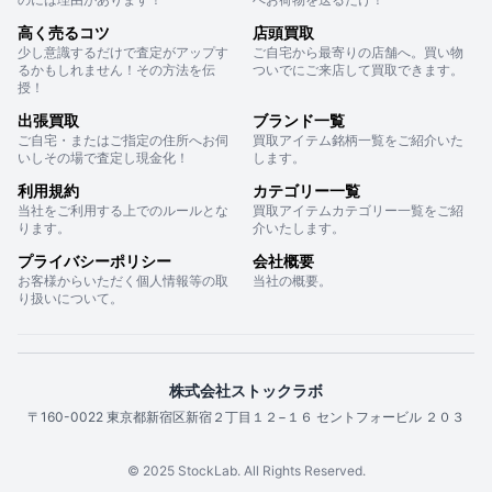
高く売るコツ
店頭買取
少し意識するだけで査定がアップす
ご自宅から最寄りの店舗へ。買い物
るかもしれません！その方法を伝
ついでにご来店して買取できます。
授！
出張買取
ブランド一覧
ご自宅・またはご指定の住所へお伺
買取アイテム銘柄一覧をご紹介いた
いしその場で査定し現金化！
します。
利用規約
カテゴリー一覧
当社をご利用する上でのルールとな
買取アイテムカテゴリー一覧をご紹
ります。
介いたします。
プライバシーポリシー
会社概要
お客様からいただく個人情報等の取
当社の概要。
り扱いについて。
株式会社ストックラボ
〒160-0022 東京都新宿区新宿２丁目１２−１６ セントフォービル ２０３
© 2025 StockLab. All Rights Reserved.