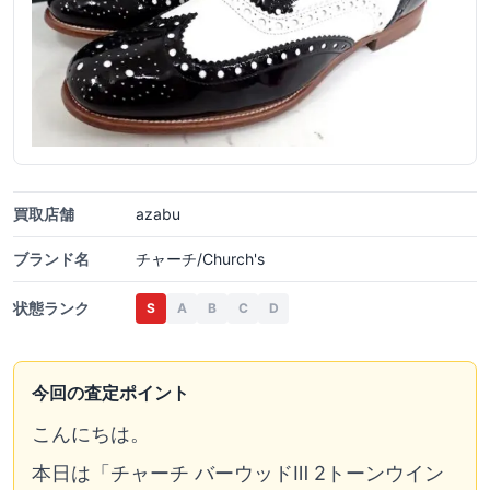
買取店舗
azabu
ブランド名
チャーチ/Church's
状態ランク
S
A
B
C
D
今回の査定ポイント
こんにちは。
本日は「チャーチ バーウッドⅢ 2トーンウイン