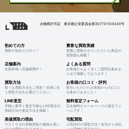
古物商許可証 東京都公安委員会第307731104330号
初めての方
豊富な買取実績
買取が初めての方へ！
実際に買取させていただいた商品や
買取額も掲載！
店舗案内
よくある質問
全国各地へ店舗展開中！
お客様からよく頂くご質問を集めま
とめて掲載しております！
買取方法
お客様の口コミ・評判
様々な買取方法をご用意！自身に合
取引いただいたお客様からの口コミ
う買取方法をお選びください。
を集めてみました！
LINE査定
無料査定フォーム
手軽に素早く査定可能なLINE査定の
完全無料のメールベースの査定フォ
登録方法や査定方法を掲載！
ームです！
高価買取の理由
宅配買取
ラストラボの革靴買取の価格が高い
人気NO.1の買取方法！自宅から当社
のには理由があります！
へお荷物を送るだけ！