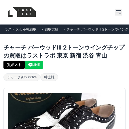
ラストラボ 革靴買取
＞
買取実績
＞
チャーチ バーウッドⅢ 2トーンウイング
チャーチ バーウッドⅢ 2トーンウイングチップ
の買取はラストラボ 東京 新宿 渋谷 青山
ポスト
LINE
チャーチ/Church's
紳士靴