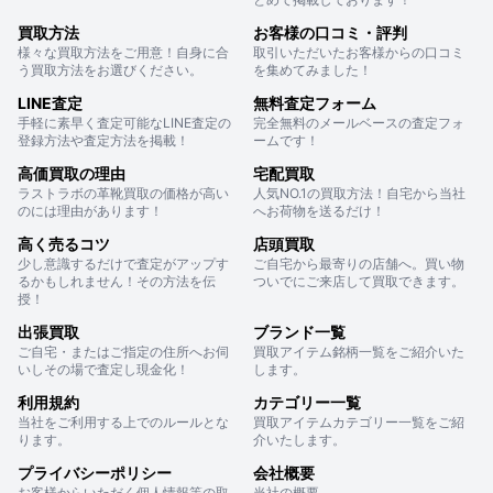
買取方法
お客様の口コミ・評判
様々な買取方法をご用意！自身に合
取引いただいたお客様からの口コミ
う買取方法をお選びください。
を集めてみました！
LINE査定
無料査定フォーム
手軽に素早く査定可能なLINE査定の
完全無料のメールベースの査定フォ
登録方法や査定方法を掲載！
ームです！
高価買取の理由
宅配買取
ラストラボの革靴買取の価格が高い
人気NO.1の買取方法！自宅から当社
のには理由があります！
へお荷物を送るだけ！
高く売るコツ
店頭買取
少し意識するだけで査定がアップす
ご自宅から最寄りの店舗へ。買い物
るかもしれません！その方法を伝
ついでにご来店して買取できます。
授！
出張買取
ブランド一覧
ご自宅・またはご指定の住所へお伺
買取アイテム銘柄一覧をご紹介いた
いしその場で査定し現金化！
します。
利用規約
カテゴリー一覧
当社をご利用する上でのルールとな
買取アイテムカテゴリー一覧をご紹
ります。
介いたします。
プライバシーポリシー
会社概要
お客様からいただく個人情報等の取
当社の概要。