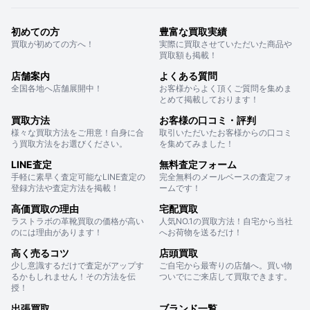
初めての方
豊富な買取実績
買取が初めての方へ！
実際に買取させていただいた商品や
買取額も掲載！
店舗案内
よくある質問
全国各地へ店舗展開中！
お客様からよく頂くご質問を集めま
とめて掲載しております！
買取方法
お客様の口コミ・評判
様々な買取方法をご用意！自身に合
取引いただいたお客様からの口コミ
う買取方法をお選びください。
を集めてみました！
LINE査定
無料査定フォーム
手軽に素早く査定可能なLINE査定の
完全無料のメールベースの査定フォ
登録方法や査定方法を掲載！
ームです！
高価買取の理由
宅配買取
ラストラボの革靴買取の価格が高い
人気NO.1の買取方法！自宅から当社
のには理由があります！
へお荷物を送るだけ！
高く売るコツ
店頭買取
少し意識するだけで査定がアップす
ご自宅から最寄りの店舗へ。買い物
るかもしれません！その方法を伝
ついでにご来店して買取できます。
授！
出張買取
ブランド一覧