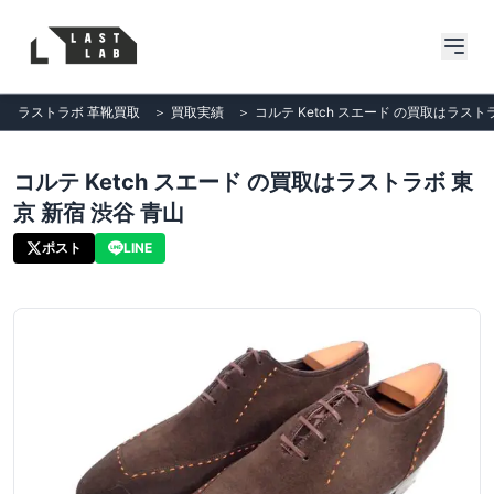
ラストラボ 革靴買取
＞
買取実績
＞
コルテ Ketch スエード の買取はラスト
コルテ Ketch スエード の買取はラストラボ 東
京 新宿 渋谷 青山
ポスト
LINE