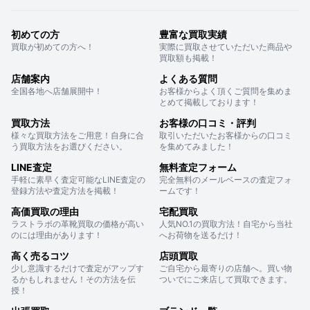
初めての方
豊富な買取実績
買取が初めての方へ！
実際に買取させていただいた商品や
買取額も掲載！
店舗案内
よくある質問
全国各地へ店舗展開中！
お客様からよく頂くご質問を集めま
とめて掲載しております！
買取方法
お客様の口コミ・評判
様々な買取方法をご用意！自身に合
取引いただいたお客様からの口コミ
う買取方法をお選びください。
を集めてみました！
LINE査定
無料査定フォーム
手軽に素早く査定可能なLINE査定の
完全無料のメールベースの査定フォ
登録方法や査定方法を掲載！
ームです！
高価買取の理由
宅配買取
ラストラボの革靴買取の価格が高い
人気NO.1の買取方法！自宅から当社
のには理由があります！
へお荷物を送るだけ！
高く売るコツ
店頭買取
少し意識するだけで査定がアップす
ご自宅から最寄りの店舗へ。買い物
るかもしれません！その方法を伝
ついでにご来店して買取できます。
授！