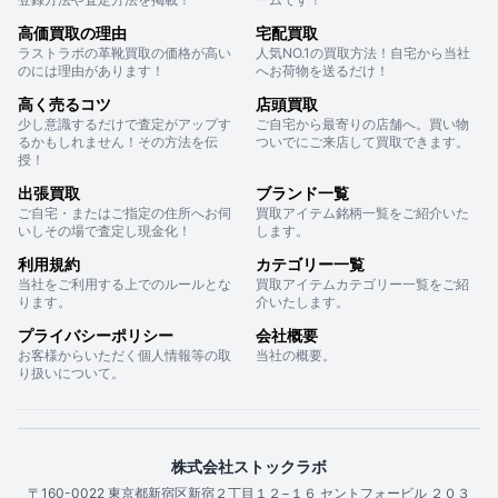
高価買取の理由
宅配買取
ラストラボの革靴買取の価格が高い
人気NO.1の買取方法！自宅から当社
のには理由があります！
へお荷物を送るだけ！
高く売るコツ
店頭買取
少し意識するだけで査定がアップす
ご自宅から最寄りの店舗へ。買い物
るかもしれません！その方法を伝
ついでにご来店して買取できます。
授！
出張買取
ブランド一覧
ご自宅・またはご指定の住所へお伺
買取アイテム銘柄一覧をご紹介いた
いしその場で査定し現金化！
します。
利用規約
カテゴリー一覧
当社をご利用する上でのルールとな
買取アイテムカテゴリー一覧をご紹
ります。
介いたします。
プライバシーポリシー
会社概要
お客様からいただく個人情報等の取
当社の概要。
り扱いについて。
株式会社ストックラボ
〒160-0022 東京都新宿区新宿２丁目１２−１６ セントフォービル ２０３