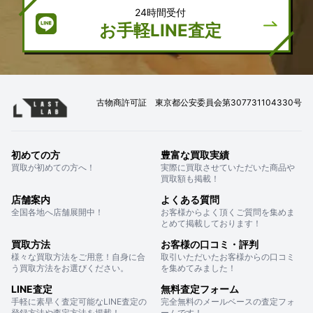
24時間受付
お手軽LINE査定
古物商許可証 東京都公安委員会第307731104330号
初めての方
豊富な買取実績
買取が初めての方へ！
実際に買取させていただいた商品や
買取額も掲載！
店舗案内
よくある質問
全国各地へ店舗展開中！
お客様からよく頂くご質問を集めま
とめて掲載しております！
買取方法
お客様の口コミ・評判
様々な買取方法をご用意！自身に合
取引いただいたお客様からの口コミ
う買取方法をお選びください。
を集めてみました！
LINE査定
無料査定フォーム
手軽に素早く査定可能なLINE査定の
完全無料のメールベースの査定フォ
登録方法や査定方法を掲載！
ームです！