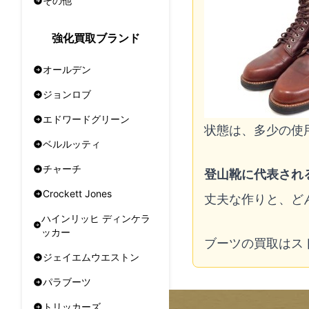
その他
強化買取ブランド
オールデン
ジョンロブ
エドワードグリーン
状態は、多少の使
ベルルッティ
チャーチ
登山靴に代表され
Crockett Jones
丈夫な作りと、ど
ハインリッヒ ディンケラ
ッカー
ブーツの買取はス
ジェイエムウエストン
パラブーツ
トリッカーズ