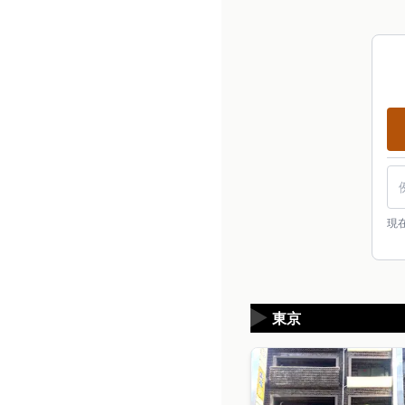
現
▶
東京