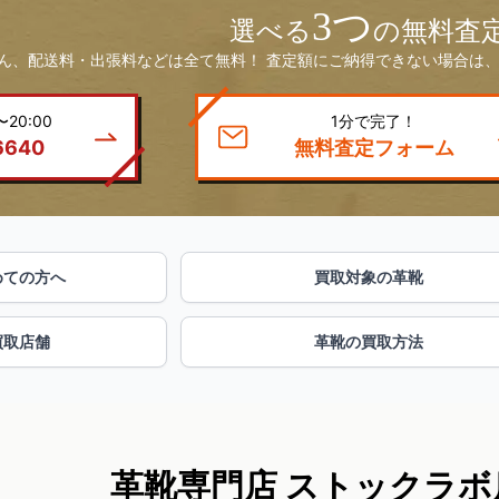
3つ
選べる
の無料査
ん、配送料・出張料などは全て無料！ 査定額にご納得できない場合は、
20:00
1分で完了！
6640
無料査定フォーム
めての方へ
買取対象の革靴
買取店舗
革靴の買取方法
革靴専門店 ストックラボ