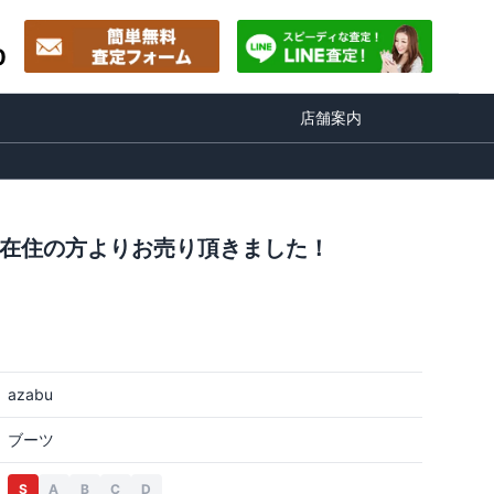
0
店舗案内
市在住の方よりお売り頂きました！
azabu
ブーツ
S
A
B
C
D