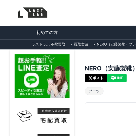
初めての方
ラストラボ 革靴買取
＞
買取実績
＞
NERO（安藤製靴）プ
NERO（安藤製
ポスト
LINE
ブーツ