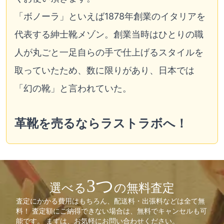
「ボノーラ」といえば1878年創業のイタリアを
代表する紳士靴メゾン。創業当時はひとりの職
人が丸ごと一足自らの手で仕上げるスタイルを
取っていたため、数に限りがあり、日本では
「幻の靴」と言われていた。
革靴を売るならラストラボへ！
3つ
選べる
の無料査定
査定にかかる費用はもちろん、配送料・出張料などは全て無
料！ 査定額にご納得できない場合は、無料でキャンセルも可
能です。 まずは、お気軽にお問い合わせください。