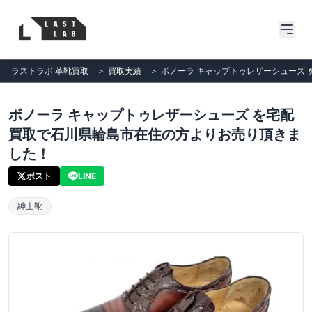
ラストラボ 革靴買取
＞
買取実績
＞
ボノーラ キャップトゥレザーシューズ
ボノーラ キャップトゥレザーシューズ を宅配
買取で石川県輪島市在住の方よりお売り頂きま
した！
ポスト
LINE
紳士靴