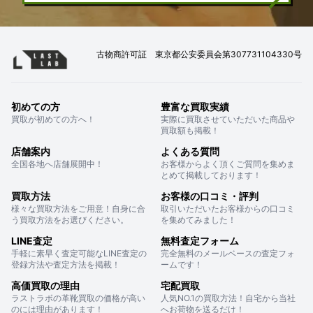
古物商許可証 東京都公安委員会第307731104330号
初めての方
豊富な買取実績
買取が初めての方へ！
実際に買取させていただいた商品や
買取額も掲載！
店舗案内
よくある質問
全国各地へ店舗展開中！
お客様からよく頂くご質問を集めま
とめて掲載しております！
買取方法
お客様の口コミ・評判
様々な買取方法をご用意！自身に合
取引いただいたお客様からの口コミ
う買取方法をお選びください。
を集めてみました！
LINE査定
無料査定フォーム
手軽に素早く査定可能なLINE査定の
完全無料のメールベースの査定フォ
登録方法や査定方法を掲載！
ームです！
高価買取の理由
宅配買取
ラストラボの革靴買取の価格が高い
人気NO.1の買取方法！自宅から当社
のには理由があります！
へお荷物を送るだけ！