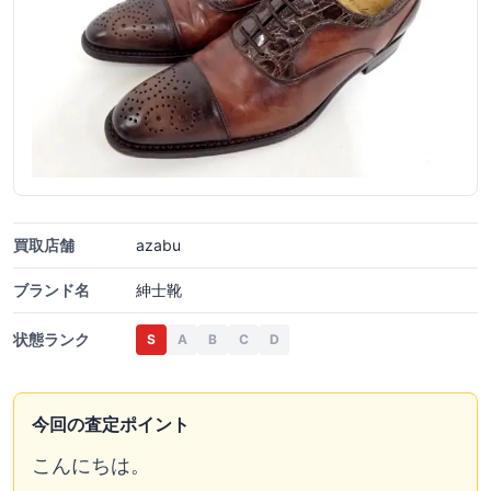
買取店舗
azabu
ブランド名
紳士靴
状態ランク
S
A
B
C
D
今回の査定ポイント
こんにちは。