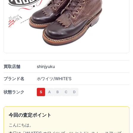
買取店舗
shinjyuku
ブランド名
ホワイツ/WHITE'S
状態ランク
S
A
B
C
D
今回の査定ポイント
こんにちは。