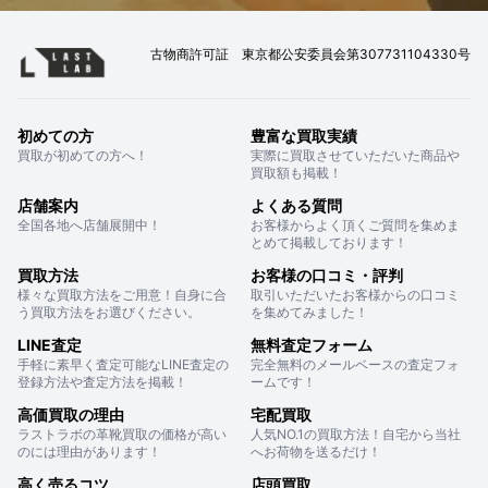
古物商許可証 東京都公安委員会第307731104330号
初めての方
豊富な買取実績
買取が初めての方へ！
実際に買取させていただいた商品や
買取額も掲載！
店舗案内
よくある質問
全国各地へ店舗展開中！
お客様からよく頂くご質問を集めま
とめて掲載しております！
買取方法
お客様の口コミ・評判
様々な買取方法をご用意！自身に合
取引いただいたお客様からの口コミ
う買取方法をお選びください。
を集めてみました！
LINE査定
無料査定フォーム
手軽に素早く査定可能なLINE査定の
完全無料のメールベースの査定フォ
登録方法や査定方法を掲載！
ームです！
高価買取の理由
宅配買取
ラストラボの革靴買取の価格が高い
人気NO.1の買取方法！自宅から当社
のには理由があります！
へお荷物を送るだけ！
高く売るコツ
店頭買取