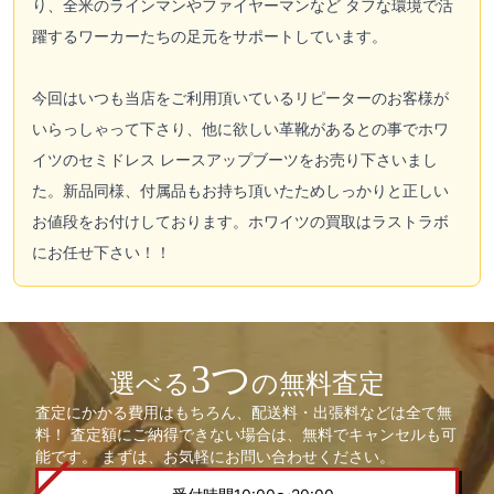
り、全米のラインマンやファイヤーマンなど タフな環境で活
躍するワーカーたちの足元をサポートしています。
今回はいつも当店をご利用頂いているリピーターのお客様が
いらっしゃって下さり、他に欲しい革靴があるとの事で
ホワ
イツ
のセミドレス レースアップブーツをお売り下さいまし
た。新品同様、付属品もお持ち頂いたためしっかりと正しい
お値段をお付けしております。
ホワイツ
の買取はラストラボ
にお任せ下さい！！
3つ
選べる
の無料査定
査定にかかる費用はもちろん、配送料・出張料などは全て無
料！ 査定額にご納得できない場合は、無料でキャンセルも可
能です。 まずは、お気軽にお問い合わせください。