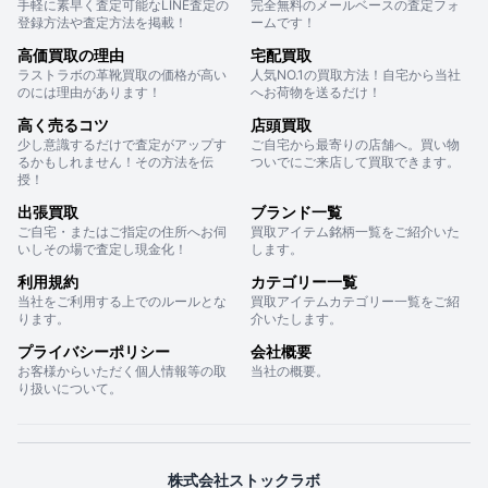
手軽に素早く査定可能なLINE査定の
完全無料のメールベースの査定フォ
登録方法や査定方法を掲載！
ームです！
高価買取の理由
宅配買取
ラストラボの革靴買取の価格が高い
人気NO.1の買取方法！自宅から当社
のには理由があります！
へお荷物を送るだけ！
高く売るコツ
店頭買取
少し意識するだけで査定がアップす
ご自宅から最寄りの店舗へ。買い物
るかもしれません！その方法を伝
ついでにご来店して買取できます。
授！
出張買取
ブランド一覧
ご自宅・またはご指定の住所へお伺
買取アイテム銘柄一覧をご紹介いた
いしその場で査定し現金化！
します。
利用規約
カテゴリー一覧
当社をご利用する上でのルールとな
買取アイテムカテゴリー一覧をご紹
ります。
介いたします。
プライバシーポリシー
会社概要
お客様からいただく個人情報等の取
当社の概要。
り扱いについて。
株式会社ストックラボ