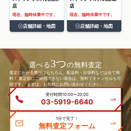
店
店
現在、臨時休業中です。
現在、臨時休業中です。
店舗詳細・地図
店舗詳細・地図
3つ
選べる
の無料査定
査定にかかる費用はもちろん、配送料・出張料などは全て無
料！ 査定額にご納得できない場合は、無料でキャンセルも可
能です。 まずは、お気軽にお問い合わせください。
受付時間10:00〜20:00
03-5919-6640
1分で完了！
無料査定フォーム