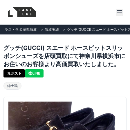
ラストラボ 革靴買取
＞
買取実績
＞
グッチ(GUCCI) スエード ホース
グッチ(GUCCI) スエード ホースビットスリッ
ポンシューズを店頭買取にて神奈川県横浜市に
お住いのお客様より高価買取いたしました。
ポスト
LINE
紳士靴