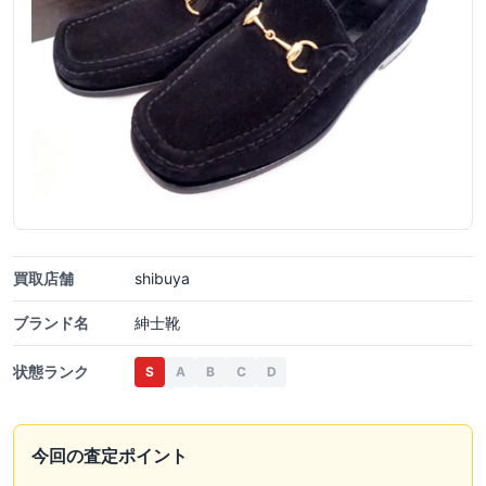
買取店舗
shibuya
ブランド名
紳士靴
状態ランク
S
A
B
C
D
今回の査定ポイント