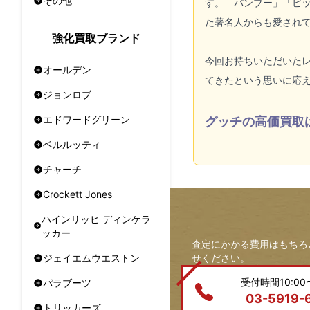
その他
す。「バンブー」「ビ
た著名人からも愛され
強化買取ブランド
今回お持ちいただいた
オールデン
てきたという思いに応
ジョンロブ
エドワードグリーン
グッチの高価買取
ベルルッティ
チャーチ
Crockett Jones
ハインリッヒ ディンケラ
ッカー
査定にかかる費用はもちろ
せください。
ジェイエムウエストン
受付時間10:00〜
パラブーツ
03-5919-
トリッカーズ