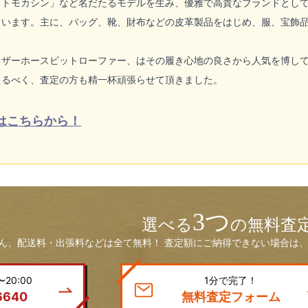
ットモカシン」など名だたるモデルを生み、優雅で高貴なブランドとし
ています。主に、バッグ、靴、財布などの皮革製品をはじめ、服、宝飾
レザーホースビットローファー、はその履き心地の良さから人気を博し
えるべく、査定の方も精一杯頑張らせて頂きました。
はこちらから！
3つ
選べる
の無料査
ん、配送料・出張料などは全て無料！ 査定額にご納得できない場合は、
20:00
1分で完了！
6640
無料査定フォーム