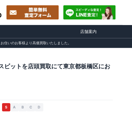
0
店舗案内
橋区にお住いのお客様より高価買取いたしました。
 ホースビットを店頭買取にて東京都板橋区にお
S
A
B
C
D