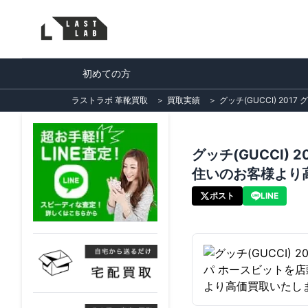
初めての方
ラストラボ 革靴買取
＞
買取実績
＞
グッチ(GUCCI) 
グッチ(GUCCI
住いのお客様より
ポスト
LINE