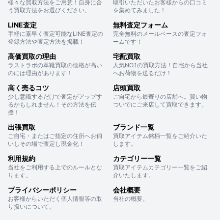
様々な買取方法をご用意！自身に合
取引いただいたお客様からの口コミ
う買取方法をお選びください。
を集めてみました！
LINE査定
無料査定フォーム
手軽に素早く査定可能なLINE査定の
完全無料のメールベースの査定フォ
登録方法や査定方法を掲載！
ームです！
高価買取の理由
宅配買取
ラストラボの革靴買取の価格が高い
人気NO.1の買取方法！自宅から当社
のには理由があります！
へお荷物を送るだけ！
高く売るコツ
店頭買取
少し意識するだけで査定がアップす
ご自宅から最寄りの店舗へ。買い物
るかもしれません！その方法を伝
ついでにご来店して買取できます。
授！
出張買取
ブランド一覧
ご自宅・またはご指定の住所へお伺
買取アイテム銘柄一覧をご紹介いた
いしその場で査定し現金化！
します。
利用規約
カテゴリー一覧
当社をご利用する上でのルールとな
買取アイテムカテゴリー一覧をご紹
ります。
介いたします。
プライバシーポリシー
会社概要
お客様からいただく個人情報等の取
当社の概要。
り扱いについて。