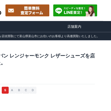
0
店舗案内
ューズを店頭買取にて富山県富山市にお住いのお客様より高価買取いたしました。
ートバン レンジャーモンク レザーシューズを店
た。
S
A
B
C
D