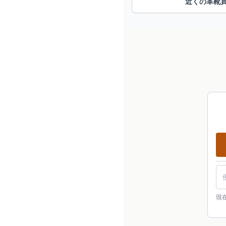
近くの革靴
現