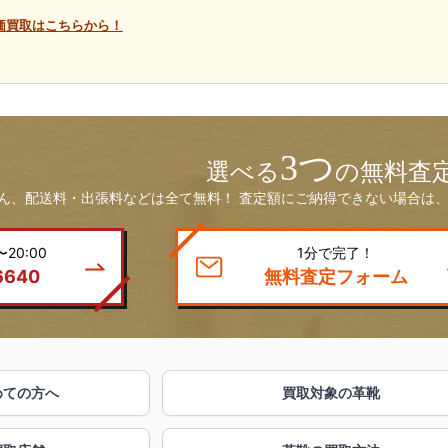
高価買取はこちらから！
3つ
選べる
の無料査
ん、配送料・出張料などは全て無料！ 査定額にご納得できない場合は、
20:00
1分で完了！
6640
無料査定フォーム
めての方へ
買取対象の革靴