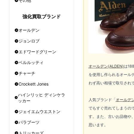
その他
強化買取ブランド
オールデン
ジョンロブ
エドワードグリーン
ベルルッティ
オールデン(ALDEN)
は18
チャーチ
を使用し作られるオール
わず高い相場で取引され
Crockett Jones
ハインリッヒ ディンケラ
人気ブランド「
オールデン(
ッカー
でもすぐ売れてしまうの
ジェイエムウエストン
す。また、古いお品物や
パラブーツ
思います。
トリッカーズ