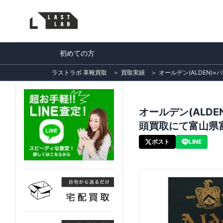
初めての方
ラストラボ 革靴買取
＞
買取実績
＞
オールデン(ALDEN
オールデン(ALD
頭買取にて富山県
ポスト
LINE