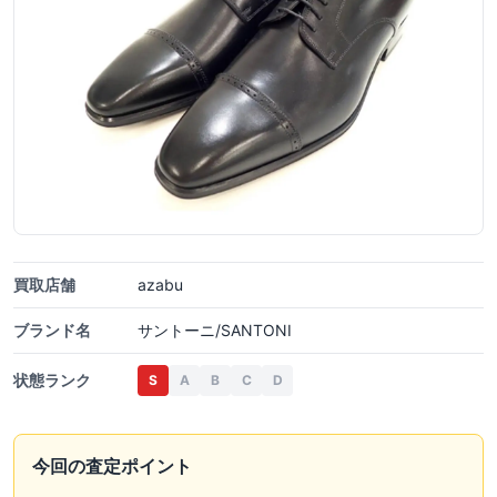
買取店舗
azabu
ブランド名
サントーニ/SANTONI
状態ランク
S
A
B
C
D
今回の査定ポイント