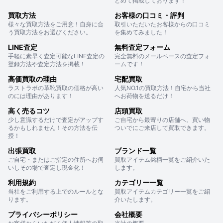
とめて掲載しております！
買取方法
お客様の口コミ・評判
様々な買取方法をご用意！自身に合
取引いただいたお客様からの口コミ
う買取方法をお選びください。
を集めてみました！
LINE査定
無料査定フォーム
手軽に素早く査定可能なLINE査定の
完全無料のメールベースの査定フォ
登録方法や査定方法を掲載！
ームです！
高価買取の理由
宅配買取
ラストラボの革靴買取の価格が高い
人気NO.1の買取方法！自宅から当社
のには理由があります！
へお荷物を送るだけ！
高く売るコツ
店頭買取
少し意識するだけで査定がアップす
ご自宅から最寄りの店舗へ。買い物
るかもしれません！その方法を伝
ついでにご来店して買取できます。
授！
出張買取
ブランド一覧
ご自宅・またはご指定の住所へお伺
買取アイテム銘柄一覧をご紹介いた
いしその場で査定し現金化！
します。
利用規約
カテゴリー一覧
当社をご利用する上でのルールとな
買取アイテムカテゴリー一覧をご紹
ります。
介いたします。
プライバシーポリシー
会社概要