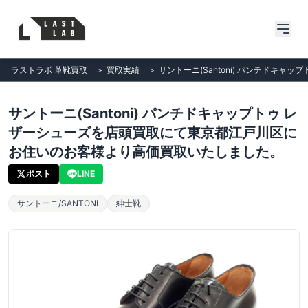
ラストラボ 革靴買取
＞
買取実績
＞
サントーニ(Santoni) パンチド
サントーニ(Santoni) パンチドキャップトゥ レ
ザーシューズを店頭買取にて東京都江戸川区に
お住いのお客様より高価買取いたしました。
ポスト
LINE
サントーニ/SANTONI
紳士靴