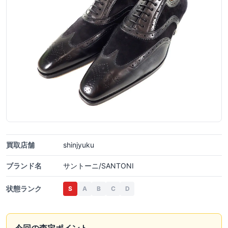
買取店舗
shinjyuku
ブランド名
サントーニ/SANTONI
状態ランク
S
A
B
C
D
今回の査定ポイント