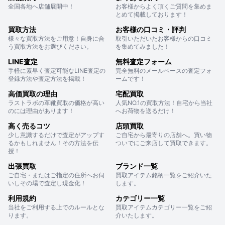
全国各地へ店舗展開中！
お客様からよく頂くご質問を集めま
とめて掲載しております！
買取方法
お客様の口コミ・評判
様々な買取方法をご用意！自身に合
取引いただいたお客様からの口コミ
う買取方法をお選びください。
を集めてみました！
LINE査定
無料査定フォーム
手軽に素早く査定可能なLINE査定の
完全無料のメールベースの査定フォ
登録方法や査定方法を掲載！
ームです！
高価買取の理由
宅配買取
ラストラボの革靴買取の価格が高い
人気NO.1の買取方法！自宅から当社
のには理由があります！
へお荷物を送るだけ！
高く売るコツ
店頭買取
少し意識するだけで査定がアップす
ご自宅から最寄りの店舗へ。買い物
るかもしれません！その方法を伝
ついでにご来店して買取できます。
授！
出張買取
ブランド一覧
ご自宅・またはご指定の住所へお伺
買取アイテム銘柄一覧をご紹介いた
いしその場で査定し現金化！
します。
利用規約
カテゴリー一覧
当社をご利用する上でのルールとな
買取アイテムカテゴリー一覧をご紹
ります。
介いたします。