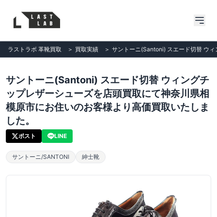
ラストラボ 革靴買取
＞
買取実績
＞
サントーニ(Santoni) スエード
サントーニ(Santoni) スエード切替 ウィングチ
ップレザーシューズを店頭買取にて神奈川県相
模原市にお住いのお客様より高価買取いたしま
した。
ポスト
LINE
サントーニ/SANTONI
紳士靴