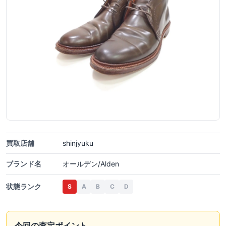
買取店舗
shinjyuku
ブランド名
オールデン/Alden
状態ランク
S
A
B
C
D
今回の査定ポイント