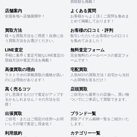
買取額も掲載！
店舗案内
よくある質問
全国各地へ店舗展開中！
お客様からよく頂くご質問を集めま
とめて掲載しております！
買取方法
お客様の口コミ・評判
様々な買取方法をご用意！自身に合
取引いただいたお客様からの口コミ
う買取方法をお選びください。
を集めてみました！
LINE査定
無料査定フォーム
手軽に素早く査定可能なLINE査定の
完全無料のメールベースの査定フォ
登録方法や査定方法を掲載！
ームです！
高価買取の理由
宅配買取
ラストラボの革靴買取の価格が高い
人気NO.1の買取方法！自宅から当社
のには理由があります！
へお荷物を送るだけ！
高く売るコツ
店頭買取
少し意識するだけで査定がアップす
ご自宅から最寄りの店舗へ。買い物
るかもしれません！その方法を伝
ついでにご来店して買取できます。
授！
出張買取
ブランド一覧
ご自宅・またはご指定の住所へお伺
買取アイテム銘柄一覧をご紹介いた
いしその場で査定し現金化！
します。
利用規約
カテゴリー一覧